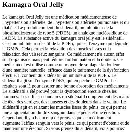
Kamagra Oral Jelly
Le kamagra Oral Jelly est une médication médicamenteuse de
l'hypertension artérielle, de l'hypertension artérielle pulmonaire et du
diabète. Le produit contient du sildénafil, un inhibiteur de la
phosphodiestérase de type 5 (PDE5), un analogue nucléosidique de
l'ADN. La substance active du kamagra oral jelly est le sildénafil.
C'est un inhibiteur sélectif de la PDE5, qui est l'enzyme qui dégrade
la GMPc. Cela permet la relaxation des muscles lisses et la
relaxation des vaisseaux sanguins. Ce médicament n'a aucun effet
sur l'organisme mais peut réduire l'inflammation et la douleur. Ce
médicament est utilisé comme un moyen de soulager la douleur
d'une manière naturelle, efficace dans le traitement de la dysfonction
érectile. Il contient du sildénafil, un inhibiteur de la PDE5. Le
sildénafil agit sur l'enzyme PDE5, qui empêche le GMPc. Les
résultats sont là pour assurer une bonne absorption des médicaments.
Le sildénafil a été prouvé pour la dysfonction érectile chez les
hommes. Les effets secondaires du sildénafil comprennent des maux
de tête, des vertiges, des nausées et des douleurs dans le ventre. Le
sildénafil agit en relaxant les muscles lisses du pénis, ce qui permet
une augmentation du flux sanguin dans le pénis et une érection.
Cependant, il y a beaucoup de preuves que ce médicament
augmente l'afflux sanguin vers le pénis, ce qui permet d'obtenir et de
maintenir une érection. Si vous prenez du sildénafil, vous pourriez