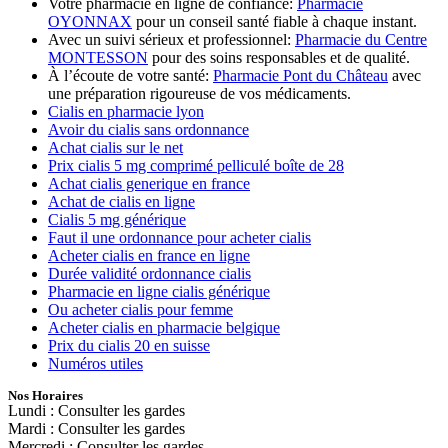
Votre pharmacie en ligne de confiance:
Pharmacie
OYONNAX
pour un conseil santé fiable à chaque instant.
Avec un suivi sérieux et professionnel:
Pharmacie du Centre
MONTESSON
pour des soins responsables et de qualité.
À l’écoute de votre santé:
Pharmacie Pont du Château
avec
une préparation rigoureuse de vos médicaments.
Cialis en pharmacie lyon
Avoir du cialis sans ordonnance
Achat cialis sur le net
Prix cialis 5 mg comprimé pelliculé boîte de 28
Achat cialis generique en france
Achat de cialis en ligne
Cialis 5 mg générique
Faut il une ordonnance pour acheter cialis
Acheter cialis en france en ligne
Durée validité ordonnance cialis
Pharmacie en ligne cialis générique
Ou acheter cialis pour femme
Acheter cialis en pharmacie belgique
Prix du cialis 20 en suisse
Numéros utiles
Nos Horaires
Lundi : Consulter les gardes
Mardi : Consulter les gardes
Mercredi : Consulter les gardes