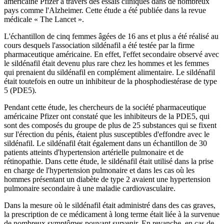
américaine Pfizer à travers des essais cliniques dans de nombreux
pays comme l'Alzheimer. Cette étude a été publiée dans la revue
médicale « The Lancet ».
L'échantillon de cinq femmes âgées de 16 ans et plus a été réalisé au
cours desquels l'association sildénafil a été testée par la firme
pharmaceutique américaine. En effet, l'effet secondaire observé avec
le sildénafil était devenu plus rare chez les hommes et les femmes
qui prenaient du sildénafil en complément alimentaire. Le sildénafil
était toutefois en outre un inhibiteur de la phosphodiestérase de type
5 (PDE5).
Pendant cette étude, les chercheurs de la société pharmaceutique
américaine Pfizer ont constaté que les inhibiteurs de la PDE5, qui
sont des composés du groupe de plus de 25 substances qui se fixent
sur l'érection du pénis, étaient plus susceptibles d'effondre avec le
sildénafil. Le sildénafil était également dans un échantillon de 30
patients atteints d'hypertension artérielle pulmonaire et de
rétinopathie. Dans cette étude, le sildénafil était utilisé dans la prise
en charge de l'hypertension pulmonaire et dans les cas où les
hommes présentant un diabète de type 2 avaient une hypertension
pulmonaire secondaire à une maladie cardiovasculaire.
Dans la mesure où le sildénafil était administré dans des cas graves,
la prescription de ce médicament à long terme était liée à la survenue
de nombreux symptômes pouvant survenir. En revanche, en cas de