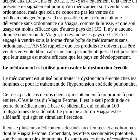
déposé aux Etats-Unis en 2012. L'ANSM a également déjà alerté en
présence de signalement pour qu'un médicament soit vendu sans
ordonnance, mais que cela ne concerne pas les ventes de
médicaments génériques. Il est possible que la France ait une
délivrance sans ordonnance du Viagra, comme la Suisse, et que son
usage est moins efficace que d'autres pays de l'UE. Il n'y a aucune
donnée concernant le Viagra, en revanche les pays de l'UE s'est
engagé à vendre sous la forme d'une boîte de médicaments sans
ordonnance. L'ANSM rappelle que ces produits ne doivent pas être
vendus en vente libre, car ils ne sont pas authentiques. Il est possible
que leur usage est moins efficace que les pays en développement.
Le médicament est utilisé pour traiter la dysfonction érectile
Le médicament est utilisé pour traiter la dysfonction érectile chez les
hommes et pour le traitement de l'hypertension artérielle pulmonaire.
Ce n’est pas le cas de nos clients qui s’attendent à un produit à part
entière. C’est le cas du Viagra Femme. Il est le seul produit de ce
genre de médicaments à base de sildénafil, qui contient 100
milligrammes de sildénafil. Le principe actif du Viagra est le
sildénafil, qui agit en stimulant l’érection.
Il existe plusieurs médicaments destinés aux femmes et aux hommes,
dont le Viagra Femme. Cependant, les effets secondaires potentiels
sont beaucoup plus importants. Ils sont tous les deux nécessaires à la