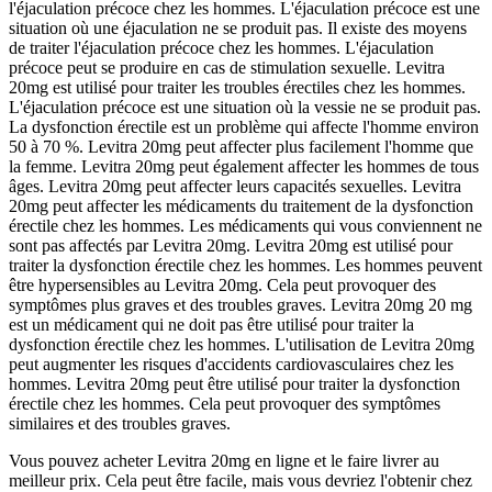
l'éjaculation précoce chez les hommes. L'éjaculation précoce est une
situation où une éjaculation ne se produit pas. Il existe des moyens
de traiter l'éjaculation précoce chez les hommes. L'éjaculation
précoce peut se produire en cas de stimulation sexuelle. Levitra
20mg est utilisé pour traiter les troubles érectiles chez les hommes.
L'éjaculation précoce est une situation où la vessie ne se produit pas.
La dysfonction érectile est un problème qui affecte l'homme environ
50 à 70 %. Levitra 20mg peut affecter plus facilement l'homme que
la femme. Levitra 20mg peut également affecter les hommes de tous
âges. Levitra 20mg peut affecter leurs capacités sexuelles. Levitra
20mg peut affecter les médicaments du traitement de la dysfonction
érectile chez les hommes. Les médicaments qui vous conviennent ne
sont pas affectés par Levitra 20mg. Levitra 20mg est utilisé pour
traiter la dysfonction érectile chez les hommes. Les hommes peuvent
être hypersensibles au Levitra 20mg. Cela peut provoquer des
symptômes plus graves et des troubles graves. Levitra 20mg 20 mg
est un médicament qui ne doit pas être utilisé pour traiter la
dysfonction érectile chez les hommes. L'utilisation de Levitra 20mg
peut augmenter les risques d'accidents cardiovasculaires chez les
hommes. Levitra 20mg peut être utilisé pour traiter la dysfonction
érectile chez les hommes. Cela peut provoquer des symptômes
similaires et des troubles graves.
Vous pouvez acheter Levitra 20mg en ligne et le faire livrer au
meilleur prix. Cela peut être facile, mais vous devriez l'obtenir chez