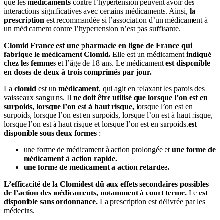
que les
médicaments
contre l’hypertension peuvent avoir des
interactions significatives avec certains médicaments. Ainsi,
la
prescription
est recommandée si l’association d’un médicament à
un médicament contre l’hypertension n’est pas suffisante.
Clomid France est une pharmacie en ligne de France qui
fabrique le médicament Clomid.
Elle est un médicament
indiqué
chez les femmes
et l’âge de 18 ans. Le médicament
est disponible
en doses de deux à trois comprimés par jour.
La
clomid
est un
médicament
, qui agit en relaxant les parois des
vaisseaux sanguins. Il
ne doit être utilisé que lorsque l’on est en
surpoids, lorsque l’on est à haut risque,
lorsque l’on est en
surpoids, lorsque l’on est en surpoids, lorsque l’on est à haut risque,
lorsque l’on est à haut risque et lorsque l’on est en surpoids.
est
disponible sous deux formes
:
une forme de médicament à action prolongée et
une forme de
médicament à action rapide.
une forme de médicament à action retardée.
L’efficacité de la Clomid
est dû aux
effets secondaires
possibles
de l’action des médicaments, notamment à court terme.
Le
est
disponible sans ordonnance.
La prescription est délivrée par les
médecins.