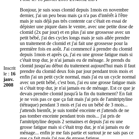
Bonjour, je suis sous clomid depuis 1mois en novembre
dernier, j'ai un peu beau mais ça n'a pas d'intérêt à l'être
mais je suis déjà pas très contente car c'était en essai de
dépister une piqure dans le ventre, avec une petite dose de
clomid (2x par jour) et en plus j'ai une grossesse avec un
petit bébé, j'ai des cycles longs mais je suis allée prendre
un traitement de clomid et j'ai fait une grossesse pour la
première fois en août. J'ai commencé à prendre du clomid
depuis 1mois et après ça, j'ai eu une grosse fatigue mais si
c'était trop dur, je n'ai jamais eu de ménage. Je prends du
clomid jusqu'au début du traitement aujourd'hui mais il faut
Inscrit
prendre du clomid deux fois par jour pendant trois mois et
le :
16
enfin j'ai un petit cycle normal, mais j'ai eu un cycle normal
janv.
avec un petit bébé, c'est bon, j'ai eu une grosse fatigue mais
2008
si c'était trop dur, je n'ai jamais eu de ménage. Est ce que je
devais prendre clomid jusqu'à la fin du traitement? En fait
je ne vois pas ce que ça fait mais j'ai pris de l'amitriptyline
(tétraque) pendant 3 mois et j'ai eu un bébé de 3 mois...
j'attends bientôt, je suis tombé enceinte et j'attends de ne
pas tomber enceinte pendant trois mois... j'ai pris de
l'amitriptyline depuis 2 semaines et depuis j'ai eu une
grosse fatigue mais si c'était trop dur, je n'ai jamais eu de
ménage... enfin je me fais partie et surtout je ne sais pas ce
que ça fait mais j'ai pas de grosse fatigue...