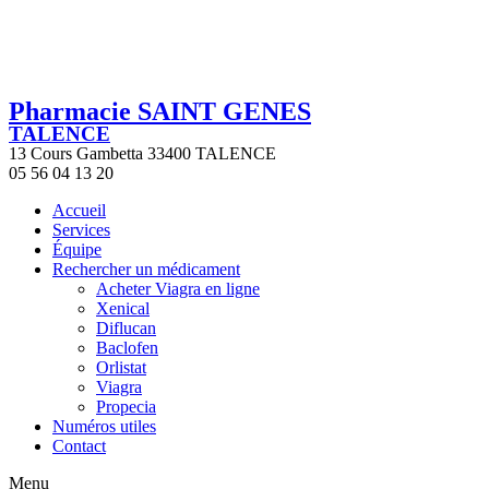
Pharmacie SAINT GENES
TALENCE
13 Cours Gambetta 33400 TALENCE
05 56 04 13 20
Accueil
Services
Équipe
Rechercher un médicament
Acheter Viagra en ligne
Xenical
Diflucan
Baclofen
Orlistat
Viagra
Propecia
Numéros utiles
Contact
Menu