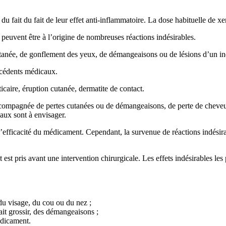
u fait du fait de leur effet anti-inflammatoire. La dose habituelle de xe
peuvent être à l’origine de nombreuses réactions indésirables.
 cutanée, de gonflement des yeux, de démangeaisons ou de lésions d’un in
técédents médicaux.
icaire, éruption cutanée, dermatite de contact.
 accompagnée de pertes cutanées ou de démangeaisons, de perte de cheveu
caux sont à envisager.
 l’efficacité du médicament. Cependant, la survenue de réactions indésira
est pris avant une intervention chirurgicale. Les effets indésirables les
du visage, du cou ou du nez ;
fait grossir, des démangeaisons ;
édicament.