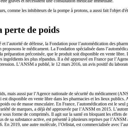
t être graves et nécessitent une consultation médicale immédiate.
rs, comme les inhibiteurs de la pompe à protons, a aussi fait l'objet d'é
la perte de poids
 et l’autorité de défense, la Fondation pour l’automédication des pharma
s en proposons le médicament. La Fondation spécialisée dans l’automédi
la préparation préconisée, que le produit soit disponible en vente libre
des ingrédients les plus répandus. Il a été approuvé en France par l’Age
odépression. L’ANSM a publié, le 12 mars 2016, un avis positif du labor
oids, mais aussi par l’Agence nationale de sécurité du médicament (ANSM)
 est disponible en vente libre dans les pharmacies et les lieux publics. A
de poids ou de masse musculaire. En France, l’automédication est le seul
ariété de marques, a déjà été approuvée par l’ANSM en 2015. L’automé
te sous forme de comprimés. Il agit sur la santé en bloquant les effets d
plus de sa substance active, est présenté à plusieurs reprises par l’AN
016. En 2019, une autre molécule, l’Orlistat, est commercialisée avec l