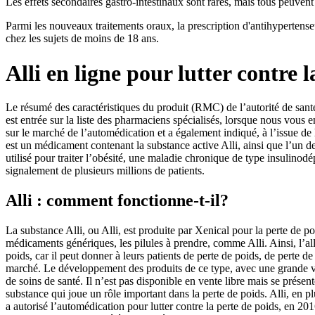
Les effets secondaires gastro-intestinaux sont rares, mais tous peuven
Parmi les nouveaux traitements oraux, la prescription d'antihypertenseu
chez les sujets de moins de 18 ans.
Alli en ligne pour lutter contre 
Le résumé des caractéristiques du produit (RMC) de l’autorité de santé
est entrée sur la liste des pharmaciens spécialisés, lorsque nous vou
sur le marché de l’automédication et a également indiqué, à l’issue de 
est un médicament contenant la substance active Alli, ainsi que l’un 
utilisé pour traiter l’obésité, une maladie chronique de type insulin
signalement de plusieurs millions de patients.
Alli : comment fonctionne-t-il?
La substance Alli, ou Alli, est produite par Xenical pour la perte de p
médicaments génériques, les pilules à prendre, comme Alli. Ainsi, l’alli
poids, car il peut donner à leurs patients de perte de poids, de perte 
marché. Le développement des produits de ce type, avec une grande v
de soins de santé. Il n’est pas disponible en vente libre mais se présen
substance qui joue un rôle important dans la perte de poids. Alli, en 
a autorisé l’automédication pour lutter contre la perte de poids, en 2