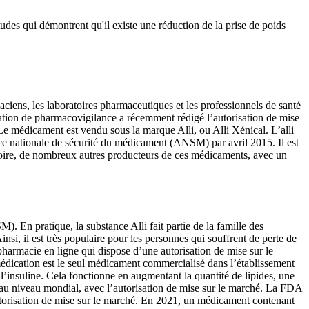
tudes qui démontrent qu'il existe une réduction de la prise de poids
ciens, les laboratoires pharmaceutiques et les professionnels de santé
cation de pharmacovigilance a récemment rédigé l’autorisation de mise
. Le médicament est vendu sous la marque Alli, ou Alli Xénical. L’alli
nce nationale de sécurité du médicament (ANSM) par avril 2015. Il est
atoire, de nombreux autres producteurs de ces médicaments, avec un
. En pratique, la substance Alli fait partie de la famille des
insi, il est très populaire pour les personnes qui souffrent de perte de
 pharmacie en ligne qui dispose d’une autorisation de mise sur le
dication est le seul médicament commercialisé dans l’établissement
e l’insuline. Cela fonctionne en augmentant la quantité de lipides, une
SM au niveau mondial, avec l’autorisation de mise sur le marché. La FDA
’autorisation de mise sur le marché. En 2021, un médicament contenant