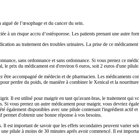
 aiguë de l’œsophage et du cancer du sein.
ociée à un risque accru d’ostéoporose. Les patients prenant une autre 
dication au traitement des troubles urinaires. La prise de ce médicamen
onnance, sans ordonnance et sans ordonnance. Si vous prenez ce médicame
l, le prix du médicament est d'environ 6 euros, soit 2 euros d'une pilule
vez être accompagné de médecin et de pharmacien. Les médicaments contre 
es pour perdre du poids, de manière à combiner le Xenical et la nourritur
rir. Il est utilisé pour maigrir en tant qu'avant-bras, le traitement qui
s. Si vous prenez un autre médicament pour maigrir, vous devriez égale
té également disponibles avec une pilule contenant l'ingrédient actif et
tif permet d'obtenir une bonne réponse à vos besoins.
s. Il est important de savoir que les effets secondaires peuvent varier se
 une pilule à moins de 30 minutes après avoir commencé. Il est import