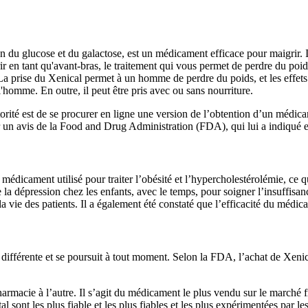
 du glucose et du galactose, est un médicament efficace pour maigrir. Il 
ir en tant qu'avant-bras, le traitement qui vous permet de perdre du poids 
La prise du Xenical permet à un homme de perdre du poids, et les effets s
'homme. En outre, il peut être pris avec ou sans nourriture.
orité est de se procurer en ligne une version de l’obtention d’un méd
un avis de la Food and Drug Administration (FDA), qui lui a indiqué 
édicament utilisé pour traiter l’obésité et l’hypercholestérolémie, ce q
de la dépression chez les enfants, avec le temps, pour soigner l’insuffisa
a vie des patients. Il a également été constaté que l’efficacité du médic
ifférente et se poursuit à tout moment. Selon la FDA, l’achat de Xenic
armacie à l’autre. Il s’agit du médicament le plus vendu sur le marché 
al sont les plus fiable et les plus fiables et les plus expérimentées par le