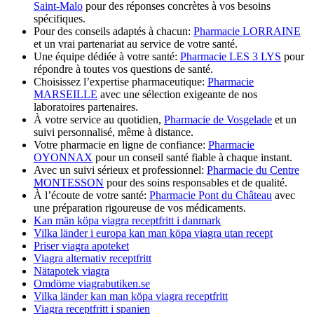
Saint-Malo
pour des réponses concrètes à vos besoins
spécifiques.
Pour des conseils adaptés à chacun:
Pharmacie LORRAINE
et un vrai partenariat au service de votre santé.
Une équipe dédiée à votre santé:
Pharmacie LES 3 LYS
pour
répondre à toutes vos questions de santé.
Choisissez l’expertise pharmaceutique:
Pharmacie
MARSEILLE
avec une sélection exigeante de nos
laboratoires partenaires.
À votre service au quotidien,
Pharmacie de Vosgelade
et un
suivi personnalisé, même à distance.
Votre pharmacie en ligne de confiance:
Pharmacie
OYONNAX
pour un conseil santé fiable à chaque instant.
Avec un suivi sérieux et professionnel:
Pharmacie du Centre
MONTESSON
pour des soins responsables et de qualité.
À l’écoute de votre santé:
Pharmacie Pont du Château
avec
une préparation rigoureuse de vos médicaments.
Kan män köpa viagra receptfritt i danmark
Vilka länder i europa kan man köpa viagra utan recept
Priser viagra apoteket
Viagra alternativ receptfritt
Nätapotek viagra
Omdöme viagrabutiken.se
Vilka länder kan man köpa viagra receptfritt
Viagra receptfritt i spanien