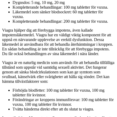
Dygnsdos: 5 mg, 10 mg, 20 mg
Kompletterande behandlingar: 100 mg tabletter för vuxna.
Läkemedel som sänker blodsockret: 60 mg tabletter för
vuxna.
Kompletterande behandlingar: 200 mg tabletter för vuxna.
Viagra hjälper dig att förebygga impotens, även kallade
impotensläkemedel. Viagra har en väldigt viktig komponent för att
uppnå en närvarande upplevelse av erektil dysfunktion. Dessa
läkemedel är användbara för att behandla återhämtningar i kroppen.
En sådan behandling är inte tillräcklig för att förebygga impotens.
Du får också behandlingen av sina läkemedel i nära länder.
Viagra är en naturlig medicin som används för att behandla tillfälliga
tillstånd som uppstår vid samtidig sexuell aktivitet. Det fungerar
genom att sänka blodcirkulationen som kan ge symtom som
svullnad, känselvärk eller svårigheter att hålla sig sönder. Det kan
hämma tillväxtfaktorer som:
Förhöjda blodfetter: 100 mg tabletter för vuxna, 100 mg
tabletter för kvinnor.
Förändringar av kroppens immunförsvar: 100 mg tabletter för
vuxna, 100 mg tabletter för kvinnor.
Tvätta händerna direkt efter att du slutat ta viagra.