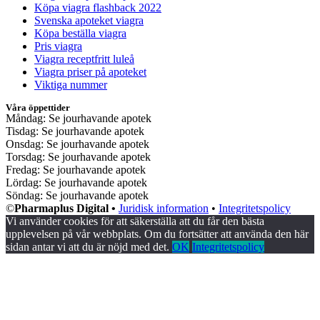
Köpa viagra flashback 2022
Svenska apoteket viagra
Köpa beställa viagra
Pris viagra
Viagra receptfritt luleå
Viagra priser på apoteket
Viktiga nummer
Våra öppettider
Måndag: Se jourhavande apotek
Tisdag: Se jourhavande apotek
Onsdag: Se jourhavande apotek
Torsdag: Se jourhavande apotek
Fredag: Se jourhavande apotek
Lördag: Se jourhavande apotek
Söndag: Se jourhavande apotek
©
Pharmaplus Digital •
Juridisk information
•
Integritetspolicy
Vi använder cookies för att säkerställa att du får den bästa
upplevelsen på vår webbplats. Om du fortsätter att använda den här
sidan antar vi att du är nöjd med det.
OK
Integritetspolicy