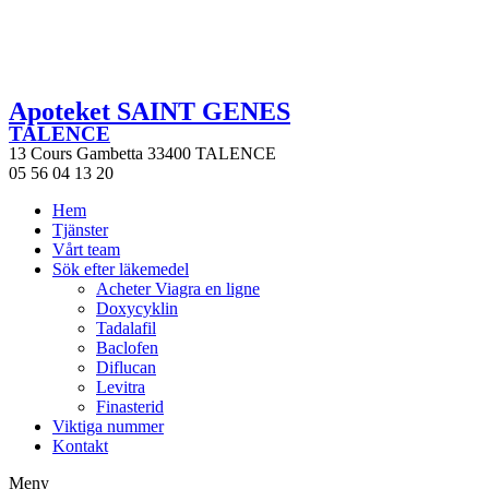
Apoteket SAINT GENES
TALENCE
13 Cours Gambetta 33400 TALENCE
05 56 04 13 20
Hem
Tjänster
Vårt team
Sök efter läkemedel
Acheter Viagra en ligne
Doxycyklin
Tadalafil
Baclofen
Diflucan
Levitra
Finasterid
Viktiga nummer
Kontakt
Meny