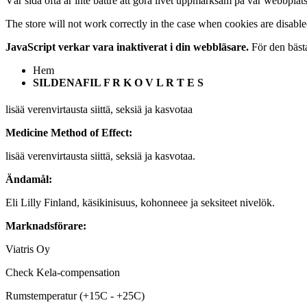
Vår sida ofta är inte bättre att göra livet uppmärksam på vår webbplats
The store will not work correctly in the case when cookies are disable
JavaScript verkar vara inaktiverat i din webbläsare.
För den bästa
Hem
SILDENAFIL F R K O V L R T E S
lisää verenvirtausta siittä, seksiä ja kasvotaa
Medicine Method of Effect:
lisää verenvirtausta siittä, seksiä ja kasvotaa.
Ändamål:
Eli Lilly Finland, käsikinisuus, kohonneee ja seksiteet nivelök.
Marknadsförare:
Viatris Oy
Check Kela-compensation
Rumstemperatur (+15C - +25C)