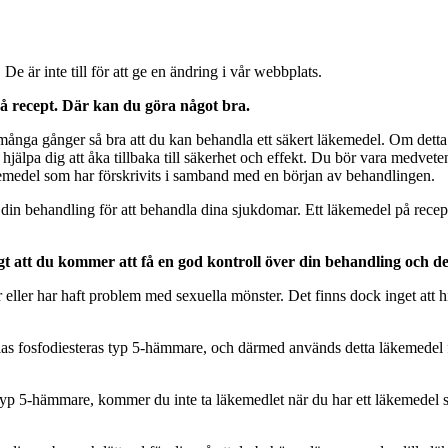
e är inte till för att ge en ändring i vår webbplats.
 på recept. Där kan du göra något bra.
många gånger så bra att du kan behandla ett säkert läkemedel. Om detta i
älpa dig att åka tillbaka till säkerhet och effekt. Du bör vara medveten 
äkemedel som har förskrivits i samband med en början av behandlingen.
 din behandling för att behandla dina sjukdomar. Ett läkemedel på recept 
gt att du kommer att få en god kontroll över din behandling och des
eller har haft problem med sexuella mönster. Det finns dock inget att hitta
las fosfodiesteras typ 5-hämmare, och därmed används detta läkemedel f
 typ 5-hämmare, kommer du inte ta läkemedlet när du har ett läkemedel 