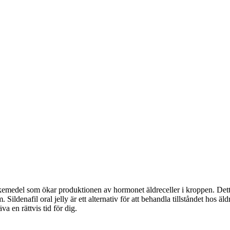
t läkemedel som ökar produktionen av hormonet äldreceller i kroppen. Det
denafil oral jelly är ett alternativ för att behandla tillståndet hos äldre
a en rättvis tid för dig.