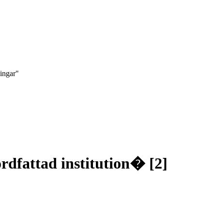
ningar"
rdfattad institution� [2]