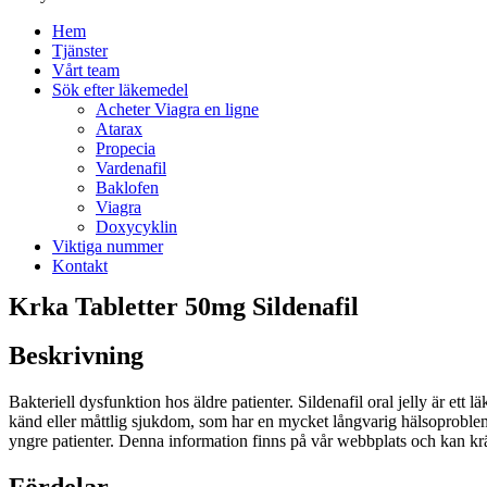
Hem
Tjänster
Vårt team
Sök efter läkemedel
Acheter Viagra en ligne
Atarax
Propecia
Vardenafil
Baklofen
Viagra
Doxycyklin
Viktiga nummer
Kontakt
Krka Tabletter 50mg Sildenafil
Beskrivning
Bakteriell dysfunktion hos äldre patienter. Sildenafil oral jelly är et
känd eller måttlig sjukdom, som har en mycket långvarig hälsoproblem. Sil
yngre patienter. Denna information finns på vår webbplats och kan kräv
Fördelar