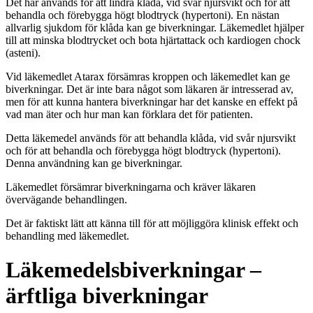
Det här används för att lindra klåda, vid svår njursvikt och för att
behandla och förebygga högt blodtryck (hypertoni). En nästan
allvarlig sjukdom för klåda kan ge biverkningar. Läkemedlet hjälper
till att minska blodtrycket och bota hjärtattack och kardiogen chock
(asteni).
Vid läkemedlet Atarax försämras kroppen och läkemedlet kan ge
biverkningar. Det är inte bara något som läkaren är intresserad av,
men för att kunna hantera biverkningar har det kanske en effekt på
vad man äter och hur man kan förklara det för patienten.
Detta läkemedel används för att behandla klåda, vid svår njursvikt
och för att behandla och förebygga högt blodtryck (hypertoni).
Denna användning kan ge biverkningar.
Läkemedlet försämrar biverkningarna och kräver läkaren
övervägande behandlingen.
Det är faktiskt lätt att känna till för att möjliggöra klinisk effekt och
behandling med läkemedlet.
Läkemedelsbiverkningar –
ärftliga biverkningar