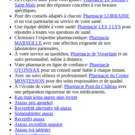
Saint-Malo
pour des réponses concrètes à vos besoins
spécifiques.
Pour des conseils adaptés à chacun:
Pharmacie LORRAINE
et un vrai partenariat au service de votre santé.
Une équipe dédiée à votre santé:
Pharmacie LES 3 LYS
pour
répondre à toutes vos questions de santé.
Choisissez l’expertise pharmaceutique:
Pharmacie
MARSEILLE
avec une sélection exigeante de nos
laboratoires partenaires.
À votre service au quotidien,
Pharmacie de Vosgelade
et un
suivi personnalisé, même à distance.
Votre pharmacie en ligne de confiance:
Pharmacie
OYONNAX
pour un conseil santé fiable à chaque instant.
Avec un suivi sérieux et professionnel:
Pharmacie du Centre
MONTESSON
pour des soins responsables et de qualité.
À l’écoute de votre santé:
Pharmacie Pont du Château
avec
une préparation rigoureuse de vos médicaments.
Kan man köpa atarax utan recept
Atarax pris apoteket
Receptfritt alternativ till atarax
Sömntabletter atarax
Receptfri atarax
Atarax receptfritt spanien
Atarax två tabletter