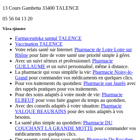
13 Cours Gambetta 33400 TALENCE
05 56 04 13 20
Våra tjänster
Farmaceutiska samtal TALENCE
Vaccination TALENCE
Votre relais santé sur Internet:
Pharmacie de Loire Loire sur
Rhône
pour faire de votre santé une priorité simple à gérer.
Avec un suivi sérieux et professionnel:
Pharmacie
GUILLAUME
et un suivi personnalisé, même à distance.
La pharmacie qui vous simplifie la vie:
Pharmacie Noisy-le-
Grand
pour commander vos médicaments en quelques clics.
Pour vos traitements du quotidien:
Pharmacie ean Jaurès
avec
des rappels pratiques pour vos traitements.
Pour des soins adaptés à votre mode de vie:
Pharmacie
ELBEUF
pour vous faire gagner du temps au quotidien.
Avec des conseils adaptés à votre situation:
Pharmacie
VALQUE BEAURAINS
pour des soins adaptés à vos
besoins.
La santé plus simple au quotidien:
Pharmacie DU
COUCHANT LA GRANDE MOTTE
pour commander vos
médicaments en quelques clics.
Des experts santé pour vous guider:
Pharmacie De Rocabey