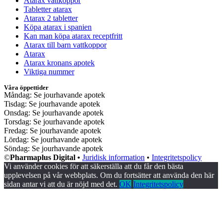
Atarax vattkoppor
Tabletter atarax
Atarax 2 tabletter
Köpa atarax i spanien
Kan man köpa atarax receptfritt
Atarax till barn vattkoppor
Atarax
Atarax kronans apotek
Viktiga nummer
Våra öppettider
Måndag: Se jourhavande apotek
Tisdag: Se jourhavande apotek
Onsdag: Se jourhavande apotek
Torsdag: Se jourhavande apotek
Fredag: Se jourhavande apotek
Lördag: Se jourhavande apotek
Söndag: Se jourhavande apotek
©
Pharmaplus Digital •
Juridisk information
•
Integritetspolicy
Vi använder cookies för att säkerställa att du får den bästa
upplevelsen på vår webbplats. Om du fortsätter att använda den här
sidan antar vi att du är nöjd med det.
OK
Integritetspolicy