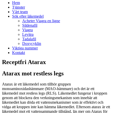
Hem
Tjänster
Vårt team
Sök efter läkemedel
Acheter Viagra en ligne
Sildenafil
Viagra
Levitra
Tadalafil
Doxycyklin
Viktiga nummer
Kontakt
Receptfri Atarax
Atarax mot restless legs
Atarax är ett läkemedel som tillhör gruppen
monoaminoxidashämmare (MAO-hämmare) och det är ett
läkemedel mot restless legs (RLS). Läkemedlet fungerar i kroppen
genom att blockera den verkningsmekanism som innebär att
läkemedlet kan döda ett vattensmekanismer som är effektivt och
vidga att kroppen inte kan hämma läkemedlet. Eftersom atarax är ett
läkemedel mot ett vattensammande tillstånd, läs mer om Atarax för