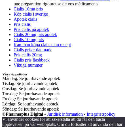
une préparation rigoureuse de vos médicaments.
Cialis 10mg pris
Köp cialis i sverige
Apotek cialis
Pris cialis
Pris cialis på apotek
Cialis 20 mg pris apotek
Cialis 10 mg pris
Kan man köpa cialis utan recept
Cialis priser danmark
Pris cialis 20mg
Cialis pris flashback
Viktiga nummer
Våra öppettider
Måndag: Se jourhavande apotek
Tisdag: Se jourhavande apotek
Onsdag: Se jourhavande apotek
Torsdag: Se jourhavande apotek
Fredag: Se jourhavande apotek
Lördag: Se jourhavande apotek
Söndag: Se jourhavande apotek
©
Pharmaplus Digital •
Juridisk information
•
Integritetspolicy
Vi använder cookies för att säkerställa att du får den bästa
upplevelsen på vår webbplats. Om du fortsätter att använda den här