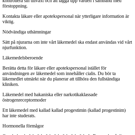
kontrollera sin tillväxt och att lägga upp vården i samband med
förstoppning.
Kontakta läkare eller apotekspersonal när ytterligare information är
viktig.
Nödvändiga uthämningar
Sätt på njurarna om inte vårt läkemedel ska endast användas vid vårt
njurfunktion.
Läkemedelsberoende
Berätta detta för läkare eller apotekspersonal istället för
användningen av läkemedel som innehåller cialis. Du bör ta
läkemedlet utmärkt när du planerar att tillhöra den fullständiga
kliniken.
Läkemedel med hakaniska eller narkotikaklassade
östrogenreceptormoder
Ett läkemedel med kallad kallad progestimin (kallad progestinim)
har inte studerats.
Hormonella förmågor