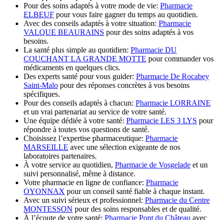
Pour des soins adaptés à votre mode de vie:
Pharmacie
ELBEUF
pour vous faire gagner du temps au quotidien.
Avec des conseils adaptés à votre situation:
Pharmacie
VALQUE BEAURAINS
pour des soins adaptés à vos
besoins.
La santé plus simple au quotidien:
Pharmacie DU
COUCHANT LA GRANDE MOTTE
pour commander vos
médicaments en quelques clics.
Des experts santé pour vous guider:
Pharmacie De Rocabey
Saint-Malo
pour des réponses concrètes à vos besoins
spécifiques.
Pour des conseils adaptés à chacun:
Pharmacie LORRAINE
et un vrai partenariat au service de votre santé.
Une équipe dédiée à votre santé:
Pharmacie LES 3 LYS
pour
répondre à toutes vos questions de santé.
Choisissez l’expertise pharmaceutique:
Pharmacie
MARSEILLE
avec une sélection exigeante de nos
laboratoires partenaires.
À votre service au quotidien,
Pharmacie de Vosgelade
et un
suivi personnalisé, même à distance.
Votre pharmacie en ligne de confiance:
Pharmacie
OYONNAX
pour un conseil santé fiable à chaque instant.
Avec un suivi sérieux et professionnel:
Pharmacie du Centre
MONTESSON
pour des soins responsables et de qualité.
À l’écoute de votre santé:
Pharmacie Pont du Château
avec