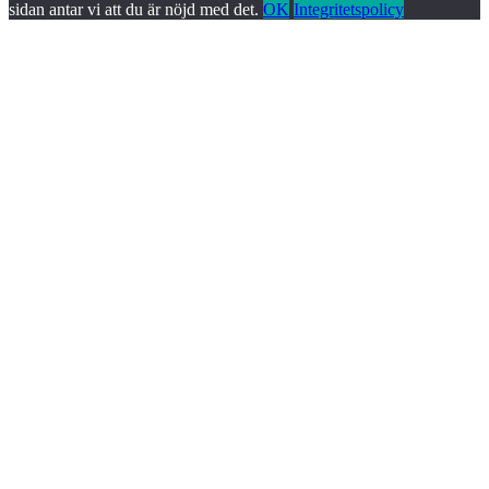
sidan antar vi att du är nöjd med det.
OK
Integritetspolicy