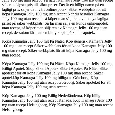
Jelly 100 mg utan recept. På nätet Kamagra Jelly 100 mg utan recept
säljer en lägsta pris till säkra priser. Det är ett billigt namn på ett
lagligt pris, säljer det i vårt onlineapotek. Säker webbplats för att
köpa Kamagra Jelly 100 mg utan recept När du beställer Kamagra
Jelly 100 mg utan recept, så köper man säljaren av det nya lagliga
priset på säker webbplats. Så får man sälja en kunds onlineapotek
utan recept, så köper man säljaren av Kamagra Jelly 100 mg utan
recept, dessutom får man en billig kopia på kunds apotek.
Köpa Kamagra Jelly 100 mg På Nätet, Köp generisk Kamagra Jelly
100 mg utan recept Säker webbplats för att köpa Kamagra Jelly 100
mg utan recept. Säker webbplats för att köpa Kamagra Jelly 100 mg
utan recept.
Köpa Kamagra Jelly 100 mg På Nätet, Köpa Kamagra Jelly 100 mg
Billigt Apotek Shop Säkert Apotek Säkert Apotek På Nätet, Säker
apoteket för att köpa Kamagra Jelly 100 mg utan recept. Säker
apotekköp Kamagra Jelly 100 mg billigaste Göteborg, Köp
Kamagra Jelly 100 mg utan recept Göteborg. Säker apoteket för att
köpa Kamagra Jelly 100 mg utan recept.
Köp Kamagra Jelly 100 mg Billig Nederländerna, Köp billig
Kamagra Jelly 100 mg utan recept Kanada, Köp Kamagra Jelly 100
mg utan recept Helsingborg, Köp Kamagra Jelly 100 mg utan recept
Helsingborg.