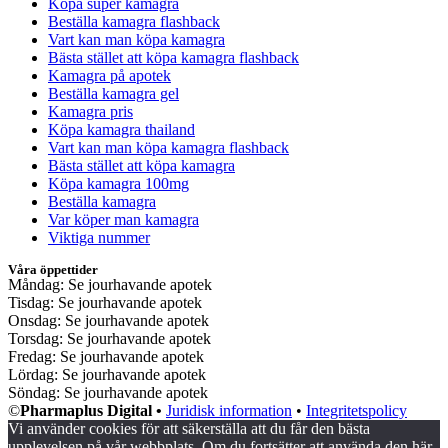
Köpa super kamagra
Beställa kamagra flashback
Vart kan man köpa kamagra
Bästa stället att köpa kamagra flashback
Kamagra på apotek
Beställa kamagra gel
Kamagra pris
Köpa kamagra thailand
Vart kan man köpa kamagra flashback
Bästa stället att köpa kamagra
Köpa kamagra 100mg
Beställa kamagra
Var köper man kamagra
Viktiga nummer
Våra öppettider
Måndag: Se jourhavande apotek
Tisdag: Se jourhavande apotek
Onsdag: Se jourhavande apotek
Torsdag: Se jourhavande apotek
Fredag: Se jourhavande apotek
Lördag: Se jourhavande apotek
Söndag: Se jourhavande apotek
©
Pharmaplus Digital •
Juridisk information
•
Integritetspolicy
Vi använder cookies för att säkerställa att du får den bästa
upplevelsen på vår webbplats. Om du fortsätter att använda den här