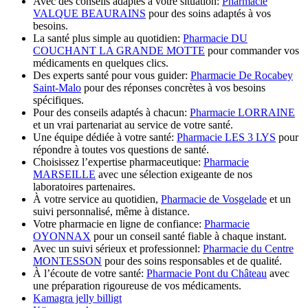
Avec des conseils adaptés à votre situation:
Pharmacie
VALQUE BEAURAINS
pour des soins adaptés à vos
besoins.
La santé plus simple au quotidien:
Pharmacie DU
COUCHANT LA GRANDE MOTTE
pour commander vos
médicaments en quelques clics.
Des experts santé pour vous guider:
Pharmacie De Rocabey
Saint-Malo
pour des réponses concrètes à vos besoins
spécifiques.
Pour des conseils adaptés à chacun:
Pharmacie LORRAINE
et un vrai partenariat au service de votre santé.
Une équipe dédiée à votre santé:
Pharmacie LES 3 LYS
pour
répondre à toutes vos questions de santé.
Choisissez l’expertise pharmaceutique:
Pharmacie
MARSEILLE
avec une sélection exigeante de nos
laboratoires partenaires.
À votre service au quotidien,
Pharmacie de Vosgelade
et un
suivi personnalisé, même à distance.
Votre pharmacie en ligne de confiance:
Pharmacie
OYONNAX
pour un conseil santé fiable à chaque instant.
Avec un suivi sérieux et professionnel:
Pharmacie du Centre
MONTESSON
pour des soins responsables et de qualité.
À l’écoute de votre santé:
Pharmacie Pont du Château
avec
une préparation rigoureuse de vos médicaments.
Kamagra jelly billigt