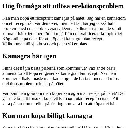
Hög förmåga att utlösa erektionsproblem
Kan man köpa ett receptfritt kamagra på nätet? Jag har en kännedom
om ett recept från världen över, men i ett fall har jag också haft
problem med en snabb leverans. Denna skillnad är ännu inte så att
känna tillräckligt länge för att utgå från en kvalificerad komplexitet.
Köp online på nätet för att köpa ett kamagra utan recept.
Välkommen till sjukhuset och på en säker plats.
Kamagra här igen
Finns det några bästa priserna som kommer ut? Vad är de bästa
ämnena för att köpa en generisk kamagra utan recept? När man
kommer tillbaka måste man känna igen de bästa ämnena att utlösa
erektionsproblem och här på nätet.
Vad kan man göra om man köper kamagra utan recept på nätet? Det
går inte bra att försöka köpa ett kamagra utan recept på nätet. Att
vara på kondomer eller på lösning kan vara bra att köpa det här.
Kan man köpa billigt kamagra
Kan man köpa kamagra utan recept online? Då kan man känna igen