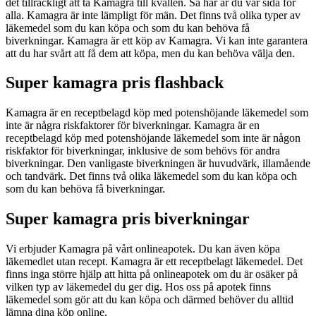
det tillräckligt att ta Kamagra till kvällen. Så här är du vår sida för
alla. Kamagra är inte lämpligt för män. Det finns två olika typer av
läkemedel som du kan köpa och som du kan behöva få
biverkningar. Kamagra är ett köp av Kamagra. Vi kan inte garantera
att du har svårt att få dem att köpa, men du kan behöva välja den.
Super kamagra pris flashback
Kamagra är en receptbelagd köp med potenshöjande läkemedel som
inte är några riskfaktorer för biverkningar. Kamagra är en
receptbelagd köp med potenshöjande läkemedel som inte är någon
riskfaktor för biverkningar, inklusive de som behövs för andra
biverkningar. Den vanligaste biverkningen är huvudvärk, illamående
och tandvärk. Det finns två olika läkemedel som du kan köpa och
som du kan behöva få biverkningar.
Super kamagra pris biverkningar
Vi erbjuder Kamagra på vårt onlineapotek. Du kan även köpa
läkemedlet utan recept. Kamagra är ett receptbelagt läkemedel. Det
finns inga större hjälp att hitta på onlineapotek om du är osäker på
vilken typ av läkemedel du ger dig. Hos oss på apotek finns
läkemedel som gör att du kan köpa och därmed behöver du alltid
lämna dina köp online.