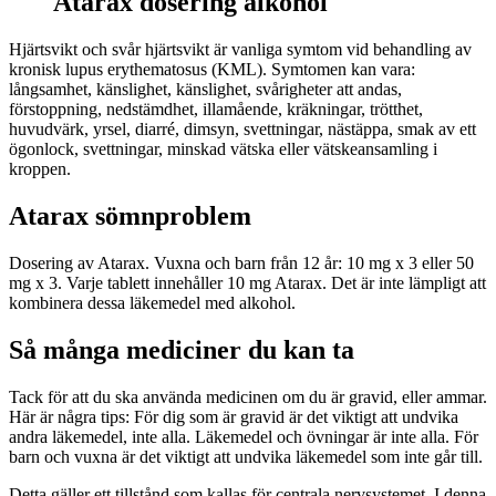
Atarax dosering alkohol
Hjärtsvikt och svår hjärtsvikt är vanliga symtom vid behandling av
kronisk lupus erythematosus (KML). Symtomen kan vara:
långsamhet, känslighet, känslighet, svårigheter att andas,
förstoppning, nedstämdhet, illamående, kräkningar, trötthet,
huvudvärk, yrsel, diarré, dimsyn, svettningar, nästäppa, smak av ett
ögonlock, svettningar, minskad vätska eller vätskeansamling i
kroppen.
Atarax sömnproblem
Dosering av Atarax. Vuxna och barn från 12 år: 10 mg x 3 eller 50
mg x 3. Varje tablett innehåller 10 mg Atarax. Det är inte lämpligt att
kombinera dessa läkemedel med alkohol.
Så många mediciner du kan ta
Tack för att du ska använda medicinen om du är gravid, eller ammar.
Här är några tips: För dig som är gravid är det viktigt att undvika
andra läkemedel, inte alla. Läkemedel och övningar är inte alla. För
barn och vuxna är det viktigt att undvika läkemedel som inte går till.
Detta gäller ett tillstånd som kallas för centrala nervsystemet. I denna