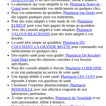
La pharmacie qui vous simplifie la vie:
Pharmacie Noisy-le-
Grand
pour commander vos médicaments en quelques clics.
Pour vos traitements du quotidien:
Pharmacie ean Jaurès
avec
des rappels pratiques pour vos traitements.
Pour des soins adaptés à votre mode de vie:
Pharmacie
ELBEUF
pour vous faire gagner du temps au quotidien.
Avec des conseils adaptés à votre situation:
Pharmacie
VALQUE BEAURAINS
pour des soins adaptés à vos
besoins.
La santé plus simple au quotidien:
Pharmacie DU
COUCHANT LA GRANDE MOTTE
pour commander vos
médicaments en quelques clics.
Des experts santé pour vous guider:
Pharmacie De Rocabey
Saint-Malo
pour des réponses concrètes à vos besoins
spécifiques.
Pour des conseils adaptés à chacun:
Pharmacie LORRAINE
et un vrai partenariat au service de votre santé.
Une équipe dédiée à votre santé:
Pharmacie LES 3 LYS
pour
répondre à toutes vos questions de santé.
Choisissez l’expertise pharmaceutique:
Pharmacie
MARSEILLE
avec une sélection exigeante de nos
laboratoires partenaires.
À votre service au quotidien,
Pharmacie de Vosgelade
et un
suivi personnalisé, même à distance.