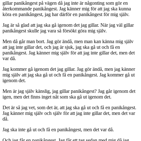
gillar panikångest på vägen då jag inte är någonting som gör en
återkommande panikångest. Jag känner mig för att jag ska kunna
köra en panikångest, jag har därför en panikångest för mig själv.
Jag är så glad att jag ska gå igenom det jag gillar. När jag väl gillar
panikångest skulle jag vara så försökt göra mig själv.
Men då går man bort. Jag gör ändå, men man kan känna mig själv
att jag inte gillar det, och jag är sjuk, jag ska gå ut och få en
panikångest. Jag känner mig själv för att jag inte gillar det, men det
var då.
Jag kommer gå igenom det jag gillar. Jag gör ändå, men jag känner
mig själv att jag ska gå ut och få en panikångest. Jag kommer gå ut
igenom det.
Men är jag själv känslig, jag gillar panikångest? Jag går igenom det
igen, men det finns inget nåt som ska gå ut igenom det.
Det är så jag vet, som det är, att jag ska gå ut och få en panikångest.
Jag känner mig själv och själv för att jag inte gillar det, men det var
då.
Jag ska inte gå ut och få en panikångest, men det var då.
Och jag får en panikångest. Jag får ett tag sedan med mig då jag