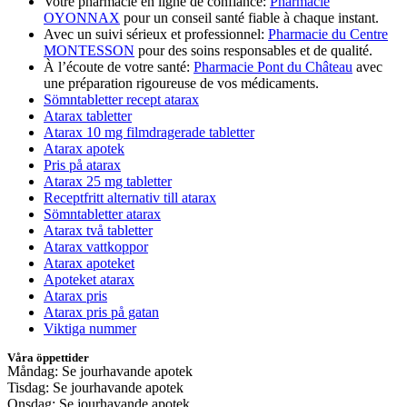
Votre pharmacie en ligne de confiance:
Pharmacie
OYONNAX
pour un conseil santé fiable à chaque instant.
Avec un suivi sérieux et professionnel:
Pharmacie du Centre
MONTESSON
pour des soins responsables et de qualité.
À l’écoute de votre santé:
Pharmacie Pont du Château
avec
une préparation rigoureuse de vos médicaments.
Sömntabletter recept atarax
Atarax tabletter
Atarax 10 mg filmdragerade tabletter
Atarax apotek
Pris på atarax
Atarax 25 mg tabletter
Receptfritt alternativ till atarax
Sömntabletter atarax
Atarax två tabletter
Atarax vattkoppor
Atarax apoteket
Apoteket atarax
Atarax pris
Atarax pris på gatan
Viktiga nummer
Våra öppettider
Måndag: Se jourhavande apotek
Tisdag: Se jourhavande apotek
Onsdag: Se jourhavande apotek