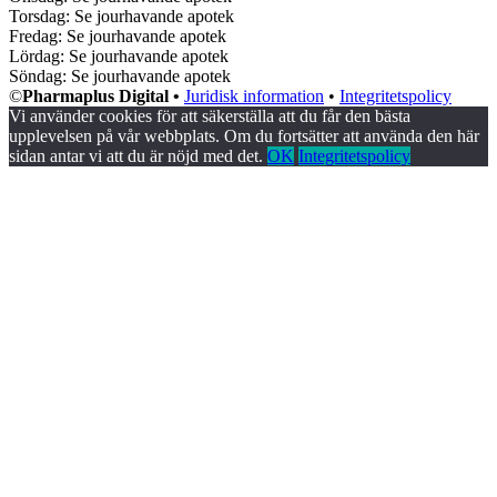
Torsdag: Se jourhavande apotek
Fredag: Se jourhavande apotek
Lördag: Se jourhavande apotek
Söndag: Se jourhavande apotek
©
Pharmaplus Digital •
Juridisk information
•
Integritetspolicy
Vi använder cookies för att säkerställa att du får den bästa
upplevelsen på vår webbplats. Om du fortsätter att använda den här
sidan antar vi att du är nöjd med det.
OK
Integritetspolicy