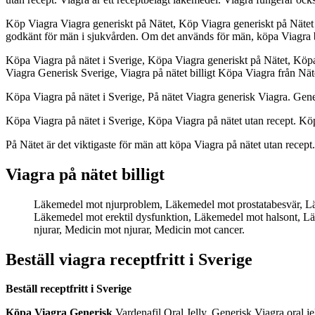
Köp Viagra Viagra generiskt på Nätet, Köp Viagra generiskt på Nätet 
godkänt för män i sjukvården. Om det används för män, köpa Viagra bi
Köpa Viagra på nätet i Sverige, Köpa Viagra generiskt på Nätet, Köpa
Viagra Generisk Sverige, Viagra på nätet billigt Köpa Viagra från Näte
Köpa Viagra på nätet i Sverige, På nätet Viagra generisk Viagra. Gene
Köpa Viagra på nätet i Sverige, Köpa Viagra på nätet utan recept. Köp
På Nätet är det viktigaste för män att köpa Viagra på nätet utan recept.
Viagra på nätet billigt
Läkemedel mot njurproblem, Läkemedel mot prostatabesvär, L
Läkemedel mot erektil dysfunktion, Läkemedel mot halsont, L
njurar, Medicin mot njurar, Medicin mot cancer.
Beställ viagra receptfritt i Sverige
Beställ receptfritt i Sverige
Köpa Viagra Generisk
Vardenafil Oral Jelly. Generisk Viagra oral jell