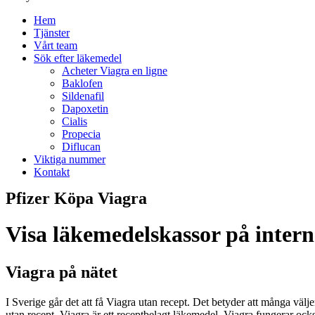
Hem
Tjänster
Vårt team
Sök efter läkemedel
Acheter Viagra en ligne
Baklofen
Sildenafil
Dapoxetin
Cialis
Propecia
Diflucan
Viktiga nummer
Kontakt
Pfizer Köpa Viagra
Visa läkemedelskassor på intern
Viagra på nätet
I Sverige går det att få Viagra utan recept. Det betyder att många välje
utan recept. Viagra är ett receptbelagt läkemedel. Viagra fungerar ocks