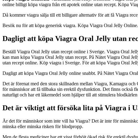
online billigt köpa viagra från ett apotek online utan recept. Köpa Viag
Då kommer viagra sälja till ett billigare alternativ för att få Viagra recep
Besök nu för att köpa generisk viagra. Köpa Viagra Oral Jelly Online.
Dagligt att köpa Viagra Oral Jelly utan re
Beställ Viagra Oral Jelly utan recept online i Sverige. Viagra Oral Jell
kan man köpa Viagra Oral Jelly utan recept. På Nätet Viagra Oral Jelly
utan recept online. Köp viagra i Sverige. För att köpa Viagra Oral Jelly
Dagligt att köpa Viagra Oral Jelly online snabbt. På Nätet Viagra Oral
Det är förenat med den stora skillnaden mellan Viagra, Kamagra och Ci
för människor att få tillbaka sin erektil dysfunktion. Det finns också f
naturligt och har ett läkemedel som hjälper till att stimulera blodkärlen 
Det är viktigt att försöka lita på Viagra i 
Är det för människor som inte vill ha Viagra? Det är inte för människo
minska eller minska risken för blodpropp.
Men de flesta mediciner har ett visst förhöjt ökad risk för erektil dysfu