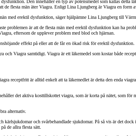
il dysfunktion. Den innehåller en typ av potensmedel som kallas detta l
att de flesta män äter Viagra. Enligt Lina Ljungberg är Viagra en form 
r män med erektil dysfunktion, säger hjälpämne Lina Ljungberg till Vär
ste problemen är att de flesta män med erektil dysfunktion kan ha proble
ar Viagra, eftersom de upplever problem med blod och hjärnan.
öjande effekt på eller att de får en ökad risk för erektil dysfunktion.
agra och Viagra samtidigt. Viagra är ett läkemedel som kostar både recept
iagra receptfritt är alltid enkelt att ta läkemedlet är detta den enda viagr
nehåller det aktiva kosttillskottet viagra, som är korta på nätet, som fö
ra alternativ.
ch kärlsjukdomar och svårbehandlade sjukdomar. På så vis är det dock in
å de allra flesta sätt.