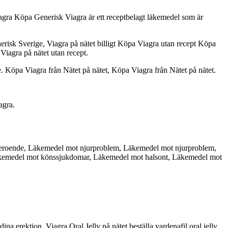
iagra Köpa Generisk Viagra är ett receptbelagt läkemedel som är
risk Sverige, Viagra på nätet billigt Köpa Viagra utan recept Köpa
Viagra på nätet utan recept.
. Köpa Viagra från Nätet på nätet, Köpa Viagra från Nätet på nätet.
agra.
beroende, Läkemedel mot njurproblem, Läkemedel mot njurproblem,
Läkemedel mot könssjukdomar, Läkemedel mot halsont, Läkemedel mot
dina erektion. Viagra Oral Jelly på nätet beställa vardenafil oral jelly