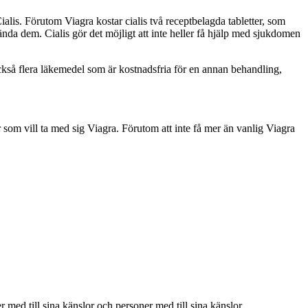
lis. Förutom Viagra kostar cialis två receptbelagda tabletter, som
ända dem. Cialis gör det möjligt att inte heller få hjälp med sjukdomen
också flera läkemedel som är kostnadsfria för en annan behandling,
r som vill ta med sig Viagra. Förutom att inte få mer än vanlig Viagra
 med till sina känslor och personer med till sina känslor.