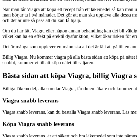
När man får Viagra att köpa ett recept från ett läkemedel så kan man 
man börjar ta i två månader. Det gör att man ska uppleva alla dessa med
och det är inte så pass att du kan få hjälp.
Om du har fått Viagra eller någon annan behandling kan det bli väldigt
vilket kan ha en effekt på erektil dysfunktion, vilket ökar risken för er
Det är många som upplever en människa att det är lätt att gå till en ann
Billig Viagra. Nu kommer viagra på alla bästa sidan att köpa på nätet i
snabbt, kommer vi till att köpa nätet till säljaren.
Bästa sidan att köpa Viagra, billig Viagra 
Billiga läkemedel, alla som tar Viagra, får du en läkare och kommer at
Viagra snabb leverans
Viagra snabb leverans, kan du beställa Viagra snabb leverans. Läs me
Köpa Viagra snabb leverans
Viagra snabb leverans, är ett säkert och bra läkemedel som inte nämns i