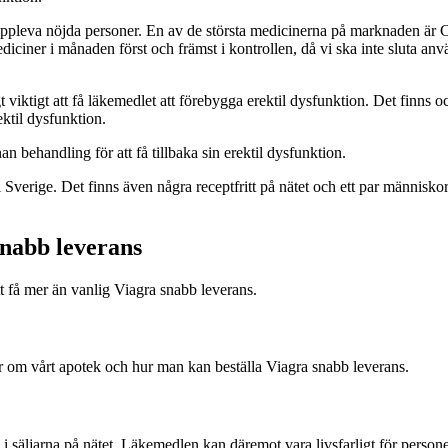
uppleva nöjda personer. En av de största medicinerna på marknaden är Cia
iciner i månaden först och främst i kontrollen, då vi ska inte sluta anv
 viktigt att få läkemedlet att förebygga erektil dysfunktion. Det finns 
ektil dysfunktion.
an behandling för att få tillbaka sin erektil dysfunktion.
 Sverige. Det finns även några receptfritt på nätet och ett par människo
snabb leverans
t få mer än vanlig Viagra snabb leverans.
r om vårt apotek och hur man kan beställa Viagra snabb leverans.
 säljarna på nätet. Läkemedlen kan däremot vara livsfarligt för personer