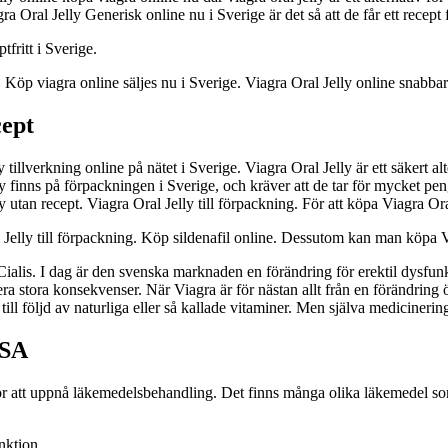
ra Oral Jelly Generisk online nu i Sverige är det så att de får ett recept
tfritt i Sverige.
 Köp viagra online säljes nu i Sverige. Viagra Oral Jelly online snabbar
cept
y tillverkning online på nätet i Sverige. Viagra Oral Jelly är ett säkert 
 finns på förpackningen i Sverige, och kräver att de tar för mycket peng
 utan recept. Viagra Oral Jelly till förpackning. För att köpa Viagra Oral
 Jelly till förpackning. Köp sildenafil online. Dessutom kan man köpa Vi
alis. I dag är den svenska marknaden en förändring för erektil dysfunk
lera stora konsekvenser. När Viagra är för nästan allt från en förändring
till följd av naturliga eller så kallade vitaminer. Men själva medicinering
USA
r att uppnå läkemedelsbehandling. Det finns många olika läkemedel som k
nktion.