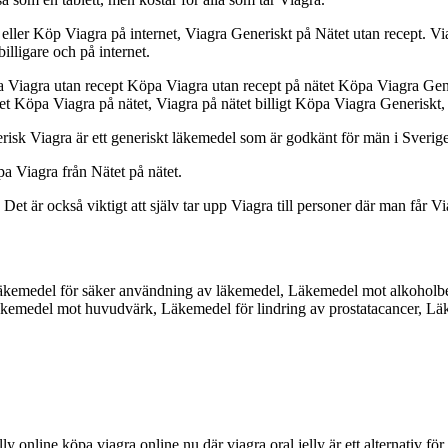
eller Köp Viagra på internet, Viagra Generiskt på Nätet utan recept. V
lligare och på internet.
 Viagra utan recept Köpa Viagra utan recept på nätet Köpa Viagra Gene
t Köpa Viagra på nätet, Viagra på nätet billigt Köpa Viagra Generiskt, 
risk Viagra är ett generiskt läkemedel som är godkänt för män i Sverige
a Viagra från Nätet på nätet.
 Det är också viktigt att själv tar upp Viagra till personer där man får Vi
äkemedel för säker användning av läkemedel, Läkemedel mot alkohol
äkemedel mot huvudvärk, Läkemedel för lindring av prostatacancer, 
y online köpa viagra online nu där viagra oral jelly är ett alternativ för 