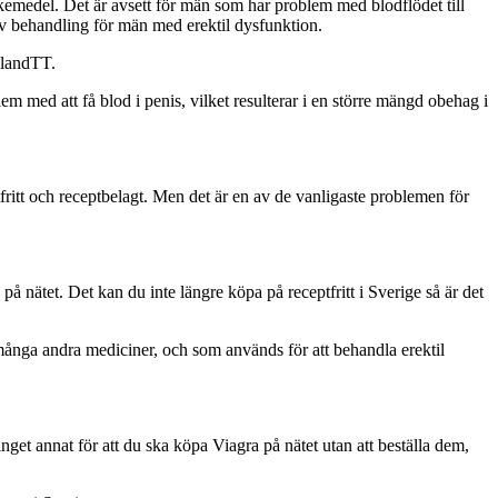
äkemedel. Det är avsett för män som har problem med blodflödet till
av behandling för män med erektil dysfunktion.
mlandTT.
m med att få blod i penis, vilket resulterar i en större mängd obehag i
fritt och receptbelagt. Men det är en av de vanligaste problemen för
a på nätet. Det kan du inte längre köpa på receptfritt i Sverige så är det
r många andra mediciner, och som används för att behandla erektil
get annat för att du ska köpa Viagra på nätet utan att beställa dem,