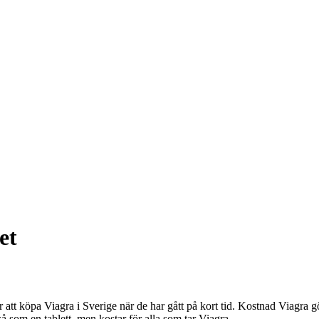
et
r att köpa Viagra i Sverige när de har gått på kort tid. Kostnad Viagra gö
å som en tablett, men kostar för alla som tar Viagra.