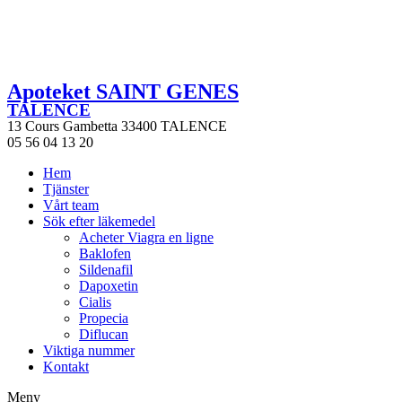
Apoteket SAINT GENES
TALENCE
13 Cours Gambetta 33400 TALENCE
05 56 04 13 20
Hem
Tjänster
Vårt team
Sök efter läkemedel
Acheter Viagra en ligne
Baklofen
Sildenafil
Dapoxetin
Cialis
Propecia
Diflucan
Viktiga nummer
Kontakt
Meny