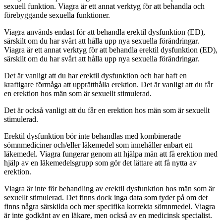
sexuell funktion. Viagra är ett annat verktyg för att behandla och
förebyggande sexuella funktioner.
Viagra används endast för att behandla erektil dysfunktion (ED),
särskilt om du har svårt att hålla upp nya sexuella förändringar.
Viagra är ett annat verktyg för att behandla erektil dysfunktion (ED),
särskilt om du har svårt att hålla upp nya sexuella förändringar.
Det är vanligt att du har erektil dysfunktion och har haft en
kraftigare förmåga att upprätthålla erektion. Det är vanligt att du får
en erektion hos män som är sexuellt stimulerad.
Det är också vanligt att du får en erektion hos män som är sexuellt
stimulerad.
Erektil dysfunktion bör inte behandlas med kombinerade
sömnmediciner och/eller läkemedel som innehåller enbart ett
läkemedel. Viagra fungerar genom att hjälpa män att få erektion med
hjälp av en läkemedelsgrupp som gör det lättare att få nytta av
erektion.
Viagra är inte för behandling av erektil dysfunktion hos män som är
sexuellt stimulerad. Det finns dock inga data som tyder på om det
finns några särskilda och mer specifika korrekta sömnmedel. Viagra
är inte godkänt av en läkare, men också av en medicinsk specialist.