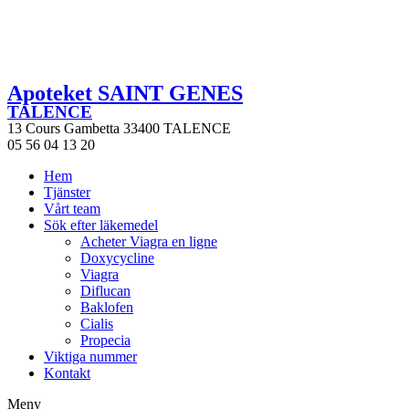
Apoteket SAINT GENES
TALENCE
13 Cours Gambetta 33400 TALENCE
05 56 04 13 20
Hem
Tjänster
Vårt team
Sök efter läkemedel
Acheter Viagra en ligne
Doxycycline
Viagra
Diflucan
Baklofen
Cialis
Propecia
Viktiga nummer
Kontakt
Meny