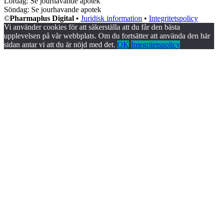
Lördag: Se jourhavande apotek
Söndag: Se jourhavande apotek
©
Pharmaplus Digital •
Juridisk information
•
Integritetspolicy
Vi använder cookies för att säkerställa att du får den bästa
upplevelsen på vår webbplats. Om du fortsätter att använda den här
sidan antar vi att du är nöjd med det.
OK
Integritetspolicy