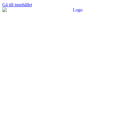
Gå till innehållet