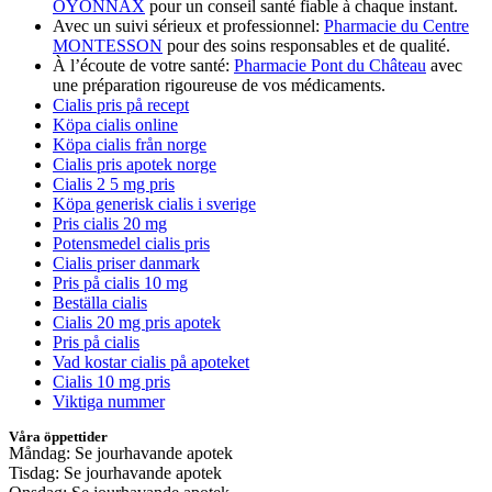
OYONNAX
pour un conseil santé fiable à chaque instant.
Avec un suivi sérieux et professionnel:
Pharmacie du Centre
MONTESSON
pour des soins responsables et de qualité.
À l’écoute de votre santé:
Pharmacie Pont du Château
avec
une préparation rigoureuse de vos médicaments.
Cialis pris på recept
Köpa cialis online
Köpa cialis från norge
Cialis pris apotek norge
Cialis 2 5 mg pris
Köpa generisk cialis i sverige
Pris cialis 20 mg
Potensmedel cialis pris
Cialis priser danmark
Pris på cialis 10 mg
Beställa cialis
Cialis 20 mg pris apotek
Pris på cialis
Vad kostar cialis på apoteket
Cialis 10 mg pris
Viktiga nummer
Våra öppettider
Måndag: Se jourhavande apotek
Tisdag: Se jourhavande apotek