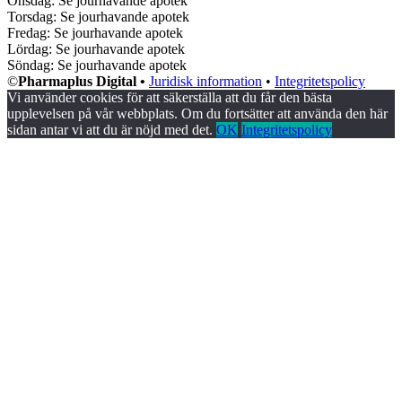
Onsdag: Se jourhavande apotek
Torsdag: Se jourhavande apotek
Fredag: Se jourhavande apotek
Lördag: Se jourhavande apotek
Söndag: Se jourhavande apotek
©
Pharmaplus Digital •
Juridisk information
•
Integritetspolicy
Vi använder cookies för att säkerställa att du får den bästa
upplevelsen på vår webbplats. Om du fortsätter att använda den här
sidan antar vi att du är nöjd med det.
OK
Integritetspolicy