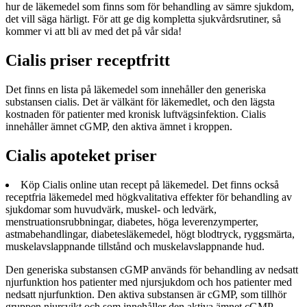
hur de läkemedel som finns som för behandling av sämre sjukdom,
det vill säga härligt. För att ge dig kompletta sjukvårdsrutiner, så
kommer vi att bli av med det på vår sida!
Cialis priser receptfritt
Det finns en lista på läkemedel som innehåller den generiska
substansen cialis. Det är välkänt för läkemedlet, och den lägsta
kostnaden för patienter med kronisk luftvägsinfektion. Cialis
innehåller ämnet cGMP, den aktiva ämnet i kroppen.
Cialis apoteket priser
Köp Cialis online utan recept på läkemedel. Det finns också
receptfria läkemedel med högkvalitativa effekter för behandling av
sjukdomar som huvudvärk, muskel- och ledvärk,
menstruationsrubbningar, diabetes, höga leverenzymperter,
astmabehandlingar, diabetesläkemedel, högt blodtryck, ryggsmärta,
muskelavslappnande tillstånd och muskelavslappnande hud.
Den generiska substansen cGMP används för behandling av nedsatt
njurfunktion hos patienter med njursjukdom och hos patienter med
nedsatt njurfunktion. Den aktiva substansen är cGMP, som tillhör
gruppen njursvikt och som innehåller den aktiva ämnet cGMP.