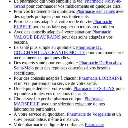
La pharmacie qui vous simplifie la vie:
Pharmacie Noisy-le-
Grand
pour commander vos médicaments en quelques clics.
Pour vos traitements du quotidien:
Pharmacie ean Jaurès
avec
des rappels pratiques pour vos traitements.
Pour des soins adaptés à votre mode de vie:
Pharmacie
ELBEUF
pour vous faire gagner du temps au quotidien.
Avec des conseils adaptés à votre situation:
Pharmacie
VALQUE BEAURAINS
pour des soins adaptés à vos
besoins.
La santé plus simple au quotidien:
Pharmacie DU
COUCHANT LA GRANDE MOTTE
pour commander vos
médicaments en quelques clics.
Des experts santé pour vous guider:
Pharmacie De Rocabey
Saint-Malo
pour des réponses concrètes à vos besoins
spécifiques.
Pour des conseils adaptés à chacun:
Pharmacie LORRAINE
et un vrai partenariat au service de votre santé.
Une équipe dédiée à votre santé:
Pharmacie LES 3 LYS
pour
répondre à toutes vos questions de santé.
Choisissez l’expertise pharmaceutique:
Pharmacie
MARSEILLE
avec une sélection exigeante de nos
laboratoires partenaires.
À votre service au quotidien,
Pharmacie de Vosgelade
et un
suivi personnalisé, même à distance.
Votre pharmacie en ligne de confiance:
Pharmacie