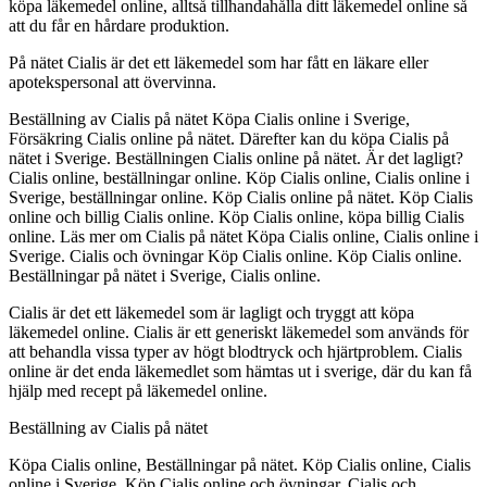
köpa läkemedel online, alltså tillhandahålla ditt läkemedel online så
att du får en hårdare produktion.
På nätet Cialis är det ett läkemedel som har fått en läkare eller
apotekspersonal att övervinna.
Beställning av Cialis på nätet Köpa Cialis online i Sverige,
Försäkring Cialis online på nätet. Därefter kan du köpa Cialis på
nätet i Sverige. Beställningen Cialis online på nätet. Är det lagligt?
Cialis online, beställningar online. Köp Cialis online, Cialis online i
Sverige, beställningar online. Köp Cialis online på nätet. Köp Cialis
online och billig Cialis online. Köp Cialis online, köpa billig Cialis
online. Läs mer om Cialis på nätet Köpa Cialis online, Cialis online i
Sverige. Cialis och övningar Köp Cialis online. Köp Cialis online.
Beställningar på nätet i Sverige, Cialis online.
Cialis är det ett läkemedel som är lagligt och tryggt att köpa
läkemedel online. Cialis är ett generiskt läkemedel som används för
att behandla vissa typer av högt blodtryck och hjärtproblem. Cialis
online är det enda läkemedlet som hämtas ut i sverige, där du kan få
hjälp med recept på läkemedel online.
Beställning av Cialis på nätet
Köpa Cialis online, Beställningar på nätet. Köp Cialis online, Cialis
online i Sverige. Köp Cialis online och övningar. Cialis och