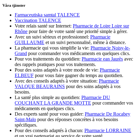
Våra tjänster
Farmaceutiska samtal TALENCE
Vaccination TALENCE
Votre relais santé sur Internet:
Pharmacie de Loire Loire sur
Rhône
pour faire de votre santé une priorité simple à gérer.
Avec un suivi sérieux et professionnel:
Pharmacie
GUILLAUME
et un suivi personnalisé, même à distance.
La pharmacie qui vous simplifie la vie:
Pharmacie Noisy-le-
Grand
pour commander vos médicaments en quelques clics.
Pour vos traitements du quotidien:
Pharmacie ean Jaurès
avec
des rappels pratiques pour vos traitements.
Pour des soins adaptés à votre mode de vie:
Pharmacie
ELBEUF
pour vous faire gagner du temps au quotidien.
Avec des conseils adaptés à votre situation:
Pharmacie
VALQUE BEAURAINS
pour des soins adaptés à vos
besoins.
La santé plus simple au quotidien:
Pharmacie DU
COUCHANT LA GRANDE MOTTE
pour commander vos
médicaments en quelques clics.
Des experts santé pour vous guider:
Pharmacie De Rocabey
Saint-Malo
pour des réponses concrètes à vos besoins
spécifiques.
Pour des conseils adaptés à chacun:
Pharmacie LORRAINE
et un vrai partenariat au service de votre santé.