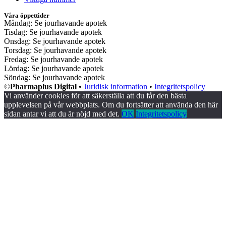
Våra öppettider
Måndag: Se jourhavande apotek
Tisdag: Se jourhavande apotek
Onsdag: Se jourhavande apotek
Torsdag: Se jourhavande apotek
Fredag: Se jourhavande apotek
Lördag: Se jourhavande apotek
Söndag: Se jourhavande apotek
©
Pharmaplus Digital •
Juridisk information
•
Integritetspolicy
Vi använder cookies för att säkerställa att du får den bästa
upplevelsen på vår webbplats. Om du fortsätter att använda den här
sidan antar vi att du är nöjd med det.
OK
Integritetspolicy