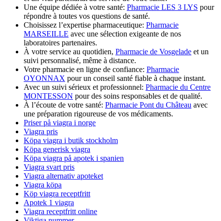
Une équipe dédiée à votre santé:
Pharmacie LES 3 LYS
pour
répondre à toutes vos questions de santé.
Choisissez l’expertise pharmaceutique:
Pharmacie
MARSEILLE
avec une sélection exigeante de nos
laboratoires partenaires.
À votre service au quotidien,
Pharmacie de Vosgelade
et un
suivi personnalisé, même à distance.
Votre pharmacie en ligne de confiance:
Pharmacie
OYONNAX
pour un conseil santé fiable à chaque instant.
Avec un suivi sérieux et professionnel:
Pharmacie du Centre
MONTESSON
pour des soins responsables et de qualité.
À l’écoute de votre santé:
Pharmacie Pont du Château
avec
une préparation rigoureuse de vos médicaments.
Priser på viagra i norge
Viagra pris
Köpa viagra i butik stockholm
Köpa generisk viagra
Köpa viagra på apotek i spanien
Viagra svart pris
Viagra alternativ apoteket
Viagra köpa
Köp viagra receptfritt
Apotek 1 viagra
Viagra receptfritt online
Viktiga nummer