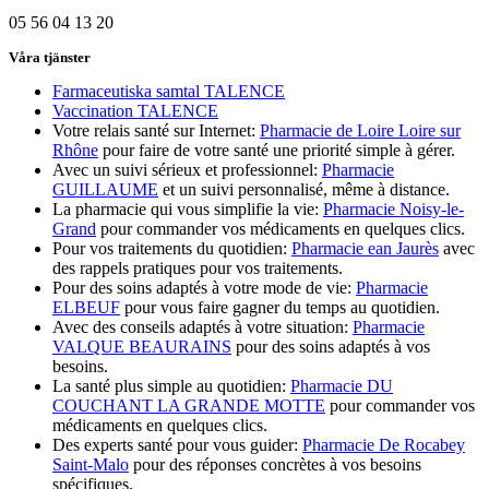
05 56 04 13 20
Våra tjänster
Farmaceutiska samtal TALENCE
Vaccination TALENCE
Votre relais santé sur Internet:
Pharmacie de Loire Loire sur
Rhône
pour faire de votre santé une priorité simple à gérer.
Avec un suivi sérieux et professionnel:
Pharmacie
GUILLAUME
et un suivi personnalisé, même à distance.
La pharmacie qui vous simplifie la vie:
Pharmacie Noisy-le-
Grand
pour commander vos médicaments en quelques clics.
Pour vos traitements du quotidien:
Pharmacie ean Jaurès
avec
des rappels pratiques pour vos traitements.
Pour des soins adaptés à votre mode de vie:
Pharmacie
ELBEUF
pour vous faire gagner du temps au quotidien.
Avec des conseils adaptés à votre situation:
Pharmacie
VALQUE BEAURAINS
pour des soins adaptés à vos
besoins.
La santé plus simple au quotidien:
Pharmacie DU
COUCHANT LA GRANDE MOTTE
pour commander vos
médicaments en quelques clics.
Des experts santé pour vous guider:
Pharmacie De Rocabey
Saint-Malo
pour des réponses concrètes à vos besoins
spécifiques.