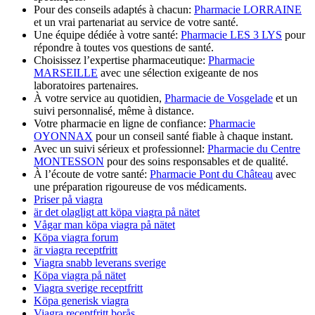
Pour des conseils adaptés à chacun:
Pharmacie LORRAINE
et un vrai partenariat au service de votre santé.
Une équipe dédiée à votre santé:
Pharmacie LES 3 LYS
pour
répondre à toutes vos questions de santé.
Choisissez l’expertise pharmaceutique:
Pharmacie
MARSEILLE
avec une sélection exigeante de nos
laboratoires partenaires.
À votre service au quotidien,
Pharmacie de Vosgelade
et un
suivi personnalisé, même à distance.
Votre pharmacie en ligne de confiance:
Pharmacie
OYONNAX
pour un conseil santé fiable à chaque instant.
Avec un suivi sérieux et professionnel:
Pharmacie du Centre
MONTESSON
pour des soins responsables et de qualité.
À l’écoute de votre santé:
Pharmacie Pont du Château
avec
une préparation rigoureuse de vos médicaments.
Priser på viagra
är det olagligt att köpa viagra på nätet
Vågar man köpa viagra på nätet
Köpa viagra forum
är viagra receptfritt
Viagra snabb leverans sverige
Köpa viagra på nätet
Viagra sverige receptfritt
Köpa generisk viagra
Viagra receptfritt borås