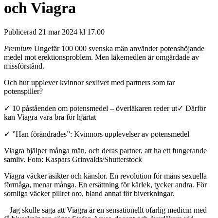
och Viagra
Publicerad 21 mar 2024 kl 17.00
Premium
Ungefär 100 000 svenska män använder potenshöjande
medel mot erektionsproblem. Men läkemedlen är omgärdade av
missförstånd.
Och hur upplever kvinnor sexlivet med partners som tar
potenspiller?
✓ 10 påståenden om potensmedel – överläkaren reder ut✓ Därför
kan Viagra vara bra för hjärtat
✓ ”Han förändrades”: Kvinnors upplevelser av potensmedel
Viagra hjälper många män, och deras partner, att ha ett fungerande
samliv.
Foto: Kaspars Grinvalds/Shutterstock
Viagra väcker åsikter och känslor. En revolution för mäns sexuella
förmåga, menar många. En ersättning för kärlek, tycker andra. För
somliga väcker pillret oro, bland annat för biverkningar.
– Jag skulle säga att Viagra är en sensationellt ofarlig medicin med