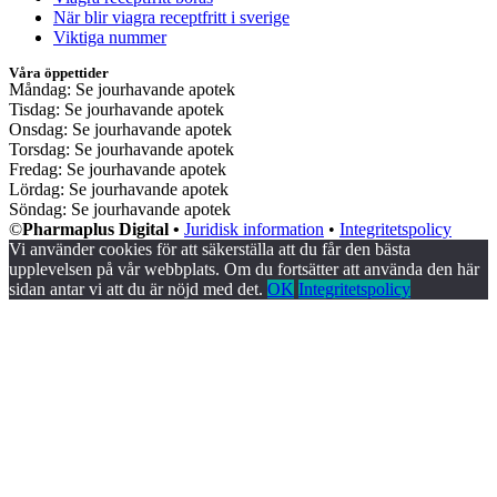
När blir viagra receptfritt i sverige
Viktiga nummer
Våra öppettider
Måndag: Se jourhavande apotek
Tisdag: Se jourhavande apotek
Onsdag: Se jourhavande apotek
Torsdag: Se jourhavande apotek
Fredag: Se jourhavande apotek
Lördag: Se jourhavande apotek
Söndag: Se jourhavande apotek
©
Pharmaplus Digital •
Juridisk information
•
Integritetspolicy
Vi använder cookies för att säkerställa att du får den bästa
upplevelsen på vår webbplats. Om du fortsätter att använda den här
sidan antar vi att du är nöjd med det.
OK
Integritetspolicy