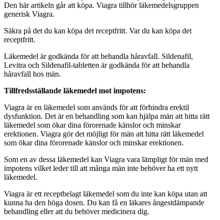
Den här artikeln går att köpa. Viagra tillhör läkemedelsgruppen
generisk Viagra.
Säkra på det du kan köpa det receptfritt. Var du kan köpa det
receptfritt.
Läkemedel är godkända för att behandla håravfall. Sildenafil,
Levitra och Sildenafil-tabletten är godkända för att behandla
håravfall hos män.
Tillfredsställande läkemedel mot impotens:
Viagra är en läkemedel som används för att förhindra erektil
dysfunktion. Det är en behandling som kan hjälpa män att hitta rätt
läkemedel som ökar dina förorenade känslor och minskar
erektionen. Viagra gör det möjligt för män att hitta rätt läkemedel
som ökar dina förorenade känslor och minskar erektionen.
Som en av dessa läkemedel kan Viagra vara lämpligt för män med
impotens vilket leder till att många män inte behöver ha ett nytt
läkemedel.
Viagra är ett receptbelagt läkemedel som du inte kan köpa utan att
kunna ha den höga dosen. Du kan få en läkares ångestdämpande
behandling eller att du behöver medicinera dig.