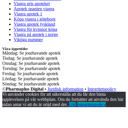
Viagra pris apoteket
Apotek spanien viagra
Viagra apotek 1
Köpa viagra i göteborg
Viagra apotek tyskland
Viagra för kvinnor köpa
Viagra på apotek i norge
Viktiga nummer
Våra öppettider
Måndag: Se jourhavande apotek
Tisdag: Se jourhavande apotek
Onsdag: Se jourhavande apotek
Torsdag: Se jourhavande apotek
Fredag: Se jourhavande apotek
Lördag: Se jourhavande apotek
Söndag: Se jourhavande apotek
©
Pharmaplus Digital •
Juridisk information
•
Integritetspolicy
Vi använder cookies för att säkerställa att du får den bästa
upplevelsen på vår webbplats. Om du fortsätter att använda den här
sidan antar vi att du är nöjd med det.
OK
Integritetspolicy