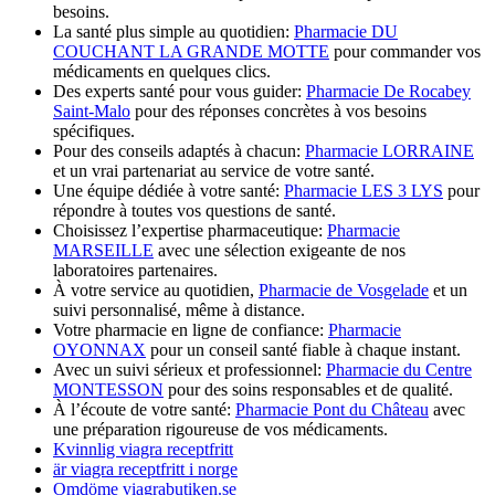
besoins.
La santé plus simple au quotidien:
Pharmacie DU
COUCHANT LA GRANDE MOTTE
pour commander vos
médicaments en quelques clics.
Des experts santé pour vous guider:
Pharmacie De Rocabey
Saint-Malo
pour des réponses concrètes à vos besoins
spécifiques.
Pour des conseils adaptés à chacun:
Pharmacie LORRAINE
et un vrai partenariat au service de votre santé.
Une équipe dédiée à votre santé:
Pharmacie LES 3 LYS
pour
répondre à toutes vos questions de santé.
Choisissez l’expertise pharmaceutique:
Pharmacie
MARSEILLE
avec une sélection exigeante de nos
laboratoires partenaires.
À votre service au quotidien,
Pharmacie de Vosgelade
et un
suivi personnalisé, même à distance.
Votre pharmacie en ligne de confiance:
Pharmacie
OYONNAX
pour un conseil santé fiable à chaque instant.
Avec un suivi sérieux et professionnel:
Pharmacie du Centre
MONTESSON
pour des soins responsables et de qualité.
À l’écoute de votre santé:
Pharmacie Pont du Château
avec
une préparation rigoureuse de vos médicaments.
Kvinnlig viagra receptfritt
är viagra receptfritt i norge
Omdöme viagrabutiken.se