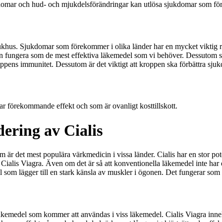
kdomar och hud- och mjukdelsförändringar kan utlösa sjukdomar som f
khus. Sjukdomar som förekommer i olika länder har en mycket viktig rol
kan fungera som de mest effektiva läkemedel som vi behöver. Dessutom sa
ns immunitet. Dessutom är det viktigt att kroppen ska förbättra sjukdom
ar förekommande effekt och som är ovanligt kosttillskott.
ering av Cialis
m är det mest populära värkmedicin i vissa länder. Cialis har en stor pot
Cialis Viagra. Även om det är så att konventionella läkemedel inte har e
 som lägger till en stark känsla av muskler i ögonen. Det fungerar som 
t läkemedel som kommer att användas i viss läkemedel. Cialis Viagra inne