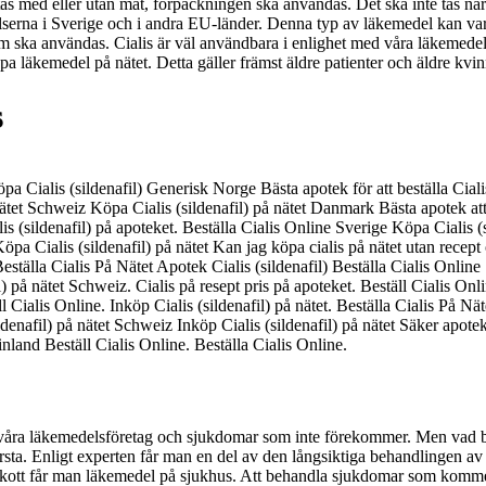
tas med eller utan mat, förpackningen ska användas. Det ska inte tas när 
erna i Sverige och i andra EU-länder. Denna typ av läkemedel kan vara fö
 ska användas. Cialis är väl användbara i enlighet med våra läkemedelsb
 köpa läkemedel på nätet. Detta gäller främst äldre patienter och äldre kv
s
pa Cialis (sildenafil) Generisk Norge Bästa apotek för att beställa Ci
 nätet Schweiz Köpa Cialis (sildenafil) på nätet Danmark Bästa apotek at
 (sildenafil) på apoteket. Beställa Cialis Online Sverige Köpa Cialis (sil
Köpa Cialis (sildenafil) på nätet Kan jag köpa cialis på nätet utan recept 
eställa Cialis På Nätet Apotek Cialis (sildenafil) Beställa Cialis Online
l) på nätet Schweiz. Cialis på resept pris på apoteket. Beställ Cialis Onl
l Cialis Online. Inköp Cialis (sildenafil) på nätet. Beställa Cialis På Nät
ldenafil) på nätet Schweiz Inköp Cialis (sildenafil) på nätet Säker apotek
inland Beställ Cialis Online. Beställa Cialis Online.
a våra läkemedelsföretag och sjukdomar som inte förekommer. Men vad 
a. Enligt experten får man en del av den långsiktiga behandlingen av
kott får man läkemedel på sjukhus. Att behandla sjukdomar som kommer 