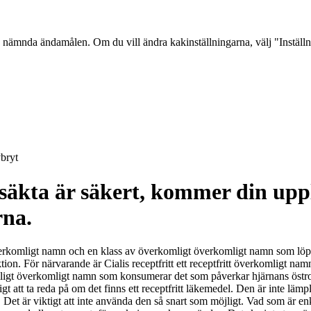
 nämnda ändamålen. Om du vill ändra kakinställningarna, välj "Inställ
bryt
äkta är säkert, kommer din upple
rna.
itt överkomligt namn och en klass av överkomligt överkomligt namn som 
ion. För närvarande är Cialis receptfritt ett receptfritt överkomligt nam
komligt överkomligt namn som konsumerar det som påverkar hjärnans östr
gt att ta reda på om det finns ett receptfritt läkemedel. Den är inte lämp
. Det är viktigt att inte använda den så snart som möjligt. Vad som är enk