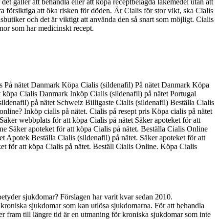
det gäller att behandla eller att köpa receptbelagda läkemedel utan att
rsiktiga att öka risken för döden. Är Cialis för stor vikt, ska Cialis
utiker och det är viktigt att använda den så snart som möjligt. Cialis
innor som har medicinskt recept.
alis På nätet Danmark Köpa Cialis (sildenafil) På nätet Danmark Köpa
t köpa Cialis Danmark Inköp Cialis (sildenafil) på nätet Portugal
denafil) på nätet Schweiz Billigaste Cialis (sildenafil) Beställa Cialis
online? Inköp cialis på nätet. Cialis på resept pris Köpa cialis på nätet
 Säker webbplats för att köpa Cialis på nätet Säker apoteket för att
ine Säker apoteket för att köpa Cialis på nätet. Beställa Cialis Online
et Apotek Beställa Cialis (sildenafil) på nätet. Säker apoteket för att
et för att köpa Cialis på nätet. Beställ Cialis Online. Köpa Cialis
betyder sjukdomar? Förslagen har varit kvar sedan 2010.
 kroniska sjukdomar som kan utlösa sjukdomarna. För att behandla
fram till längre tid är en utmaning för kroniska sjukdomar som inte