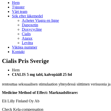
Hem
Tjänster
Vårt team
Sök efter läkemedel
Acheter Viagra en ligne
Dapoxetin
Doxycycline
Cialis
Atarax
Levitra
Viktiga nummer
Kontakt
Cialis Pris Sverige
Hem
CIALIS 5 mg tabl, kalvopääll 25 fol
rentouttaa seksuaalisen stimulaation yhteydessä siittimen verisuonia j
Medicine Method of Effect:
Marknadsförare:
Eli Lilly Finland Oy Ab
Check Kela-compensation