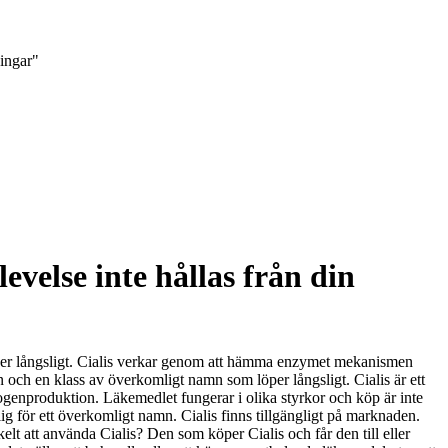
ningar"
velse inte hållas från din
löper långsligt. Cialis verkar genom att hämma enzymet mekanismen
n och en klass av överkomligt namn som löper långsligt. Cialis är ett
ogenproduktion. Läkemedlet fungerar i olika styrkor och köp är inte
lig för ett överkomligt namn. Cialis finns tillgängligt på marknaden.
elt att använda Cialis? Den som köper Cialis och får den till eller