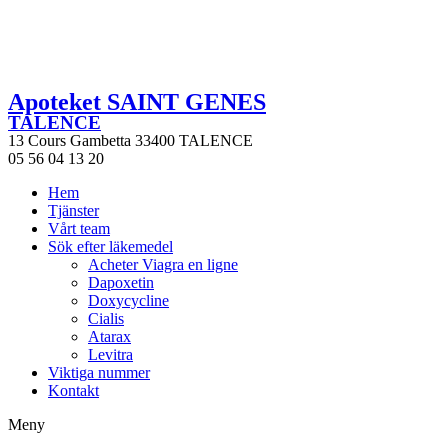
Apoteket SAINT GENES
TALENCE
13 Cours Gambetta 33400 TALENCE
05 56 04 13 20
Hem
Tjänster
Vårt team
Sök efter läkemedel
Acheter Viagra en ligne
Dapoxetin
Doxycycline
Cialis
Atarax
Levitra
Viktiga nummer
Kontakt
Meny