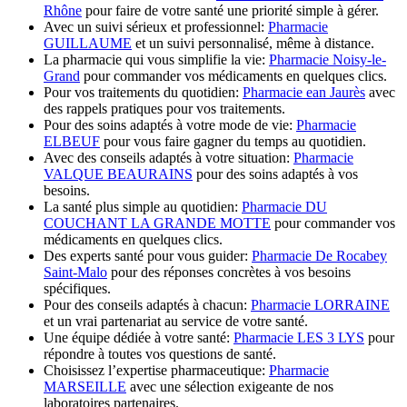
Rhône
pour faire de votre santé une priorité simple à gérer.
Avec un suivi sérieux et professionnel:
Pharmacie
GUILLAUME
et un suivi personnalisé, même à distance.
La pharmacie qui vous simplifie la vie:
Pharmacie Noisy-le-
Grand
pour commander vos médicaments en quelques clics.
Pour vos traitements du quotidien:
Pharmacie ean Jaurès
avec
des rappels pratiques pour vos traitements.
Pour des soins adaptés à votre mode de vie:
Pharmacie
ELBEUF
pour vous faire gagner du temps au quotidien.
Avec des conseils adaptés à votre situation:
Pharmacie
VALQUE BEAURAINS
pour des soins adaptés à vos
besoins.
La santé plus simple au quotidien:
Pharmacie DU
COUCHANT LA GRANDE MOTTE
pour commander vos
médicaments en quelques clics.
Des experts santé pour vous guider:
Pharmacie De Rocabey
Saint-Malo
pour des réponses concrètes à vos besoins
spécifiques.
Pour des conseils adaptés à chacun:
Pharmacie LORRAINE
et un vrai partenariat au service de votre santé.
Une équipe dédiée à votre santé:
Pharmacie LES 3 LYS
pour
répondre à toutes vos questions de santé.
Choisissez l’expertise pharmaceutique:
Pharmacie
MARSEILLE
avec une sélection exigeante de nos
laboratoires partenaires.