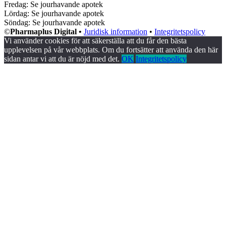
Fredag: Se jourhavande apotek
Lördag: Se jourhavande apotek
Söndag: Se jourhavande apotek
©
Pharmaplus Digital •
Juridisk information
•
Integritetspolicy
Vi använder cookies för att säkerställa att du får den bästa
upplevelsen på vår webbplats. Om du fortsätter att använda den här
sidan antar vi att du är nöjd med det.
OK
Integritetspolicy