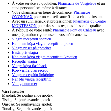
À votre service au quotidien,
Pharmacie de Vosgelade
et un
suivi personnalisé, même à distance.
Votre pharmacie en ligne de confiance:
Pharmacie
OYONNAX
pour un conseil santé fiable à chaque instant.
Avec un suivi sérieux et professionnel:
Pharmacie du Centre
MONTESSON
pour des soins responsables et de qualité.
À l’écoute de votre santé:
Pharmacie Pont du Château
avec
une préparation rigoureuse de vos médicaments.
Viagra receptfritt spanien
Kan man köpa viagra receptfritt i polen
Viagra priser på apoteket
Bästa pris viagra
Kan man köpa viagra receptfritt i kroatien
Receptfri viagra
Viagra köpa flashback
Köp viagra utan recept
Viagra receptfritt linköping
När blir viagra receptfritt
Viktiga nummer
Våra öppettider
Måndag: Se jourhavande apotek
Tisdag: Se jourhavande apotek
Onsdag: Se jourhavande apotek
Torsdag: Se jourhavande apotek