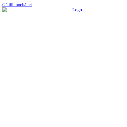
Gå till innehållet