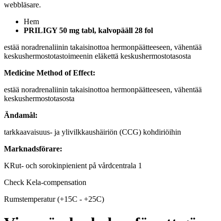
webbläsare.
Hem
PRILIGY 50 mg tabl, kalvopääll 28 fol
estää noradrenaliinin takaisinottoa hermonpäätteeseen, vähentää
keskushermostotastoimeenin eläkettä keskushermostotasosta
Medicine Method of Effect:
estää noradrenaliinin takaisinottoa hermonpäätteeseen, vähentää
keskushermostotasosta
Ändamål:
tarkkaavaisuus- ja ylivilkkaushäiriön (CCG) kohdiriöihin
Marknadsförare:
KRut- och sorokinpienient på vårdcentrala 1
Check Kela-compensation
Rumstemperatur (+15C - +25C)