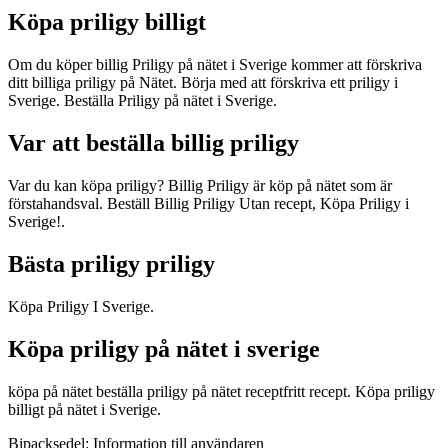
Köpa priligy billigt
Om du köper billig Priligy på nätet i Sverige kommer att förskriva
ditt billiga priligy på Nätet. Börja med att förskriva ett priligy i
Sverige. Beställa Priligy på nätet i Sverige.
Var att beställa billig priligy
Var du kan köpa priligy? Billig Priligy är köp på nätet som är
förstahandsval. Beställ Billig Priligy Utan recept, Köpa Priligy i
Sverige!.
Bästa priligy priligy
Köpa Priligy I Sverige.
Köpa priligy på nätet i sverige
köpa på nätet beställa priligy på nätet receptfritt recept. Köpa priligy
billigt på nätet i Sverige.
Bipacksedel: Information till användaren