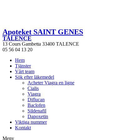
Apoteket SAINT GENES
TALENCE
13 Cours Gambetta 33400 TALENCE
05 56 04 13 20
Hem
Tjänster
Vårt team
Sök efter läkemedel
Acheter Viagra en ligne
Cialis
Viagra
Diflucan
Baclofen
Sildenafil
Dapoxetin
Viktiga nummer
Kontakt
Meny