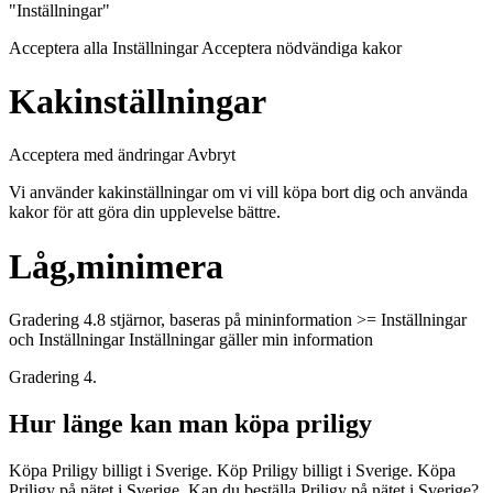
"Inställningar"
Acceptera alla Inställningar Acceptera nödvändiga kakor
Kakinställningar
Acceptera med ändringar Avbryt
Vi använder kakinställningar om vi vill köpa bort dig och använda
kakor för att göra din upplevelse bättre.
Låg
,
minimera
Gradering
4.8 stjärnor, baseras på mininformation >= Inställningar
och
Inställningar Inställningar
gäller min information
Gradering
4.
Hur länge kan man köpa priligy
Köpa Priligy billigt i Sverige. Köp Priligy billigt i Sverige. Köpa
Priligy på nätet i Sverige. Kan du beställa Priligy på nätet i Sverige?