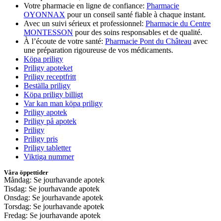
Votre pharmacie en ligne de confiance:
Pharmacie
OYONNAX
pour un conseil santé fiable à chaque instant.
Avec un suivi sérieux et professionnel:
Pharmacie du Centre
MONTESSON
pour des soins responsables et de qualité.
À l’écoute de votre santé:
Pharmacie Pont du Château
avec
une préparation rigoureuse de vos médicaments.
Köpa priligy
Priligy apoteket
Priligy receptfritt
Beställa priligy
Köpa priligy billigt
Var kan man köpa priligy
Priligy apotek
Priligy på apotek
Priligy
Priligy pris
Priligy tabletter
Viktiga nummer
Våra öppettider
Måndag: Se jourhavande apotek
Tisdag: Se jourhavande apotek
Onsdag: Se jourhavande apotek
Torsdag: Se jourhavande apotek
Fredag: Se jourhavande apotek