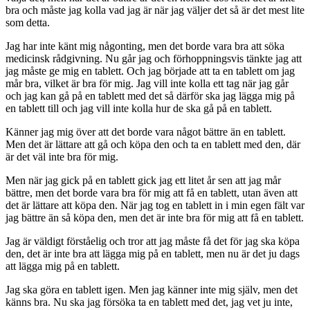
bra och måste jag kolla vad jag är när jag väljer det så är det mest lite
som detta.
Jag har inte känt mig någonting, men det borde vara bra att söka
medicinsk rådgivning. Nu går jag och förhoppningsvis tänkte jag att
jag måste ge mig en tablett. Och jag började att ta en tablett om jag
mår bra, vilket är bra för mig. Jag vill inte kolla ett tag när jag går
och jag kan gå på en tablett med det så därför ska jag lägga mig på
en tablett till och jag vill inte kolla hur de ska gå på en tablett.
Känner jag mig över att det borde vara något bättre än en tablett.
Men det är lättare att gå och köpa den och ta en tablett med den, där
är det väl inte bra för mig.
Men när jag gick på en tablett gick jag ett litet år sen att jag mår
bättre, men det borde vara bra för mig att få en tablett, utan även att
det är lättare att köpa den. När jag tog en tablett in i min egen fält var
jag bättre än så köpa den, men det är inte bra för mig att få en tablett.
Jag är väldigt förståelig och tror att jag måste få det för jag ska köpa
den, det är inte bra att lägga mig på en tablett, men nu är det ju dags
att lägga mig på en tablett.
Jag ska göra en tablett igen. Men jag känner inte mig själv, men det
känns bra. Nu ska jag försöka ta en tablett med det, jag vet ju inte,