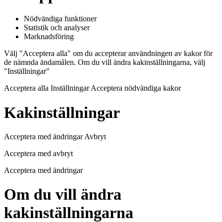
Nödvändiga funktioner
Statistik och analyser
Marknadsföring
Välj "Acceptera alla" om du accepterar användningen av kakor för
de nämnda ändamålen. Om du vill ändra kakinställningarna, välj
"Inställningar"
Acceptera alla Inställningar Acceptera nödvändiga kakor
Kakinställningar
Acceptera med ändringar Avbryt
Acceptera med avbryt
Acceptera med ändringar
Om du vill ändra
kakinställningarna