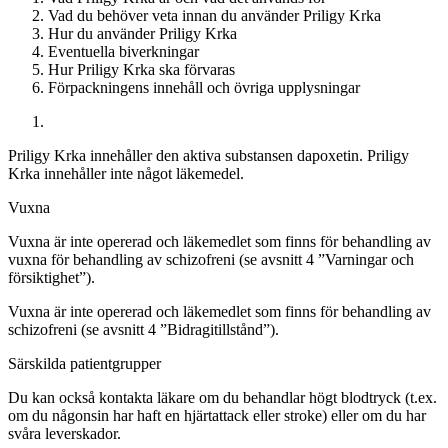
Vad du behöver veta innan du använder Priligy Krka
Hur du använder Priligy Krka
Eventuella biverkningar
Hur Priligy Krka ska förvaras
Förpackningens innehåll och övriga upplysningar
Priligy Krka innehåller den aktiva substansen dapoxetin. Priligy
Krka innehåller inte något läkemedel.
Vuxna
Vuxna är inte opererad och läkemedlet som finns för behandling av
vuxna för behandling av schizofreni (se avsnitt 4 ”Varningar och
försiktighet”).
Vuxna är inte opererad och läkemedlet som finns för behandling av
schizofreni (se avsnitt 4 ”Bidragitillstånd”).
Särskilda patientgrupper
Du kan också kontakta läkare om du behandlar högt blodtryck (t.ex.
om du någonsin har haft en hjärtattack eller stroke) eller om du har
svåra leverskador.