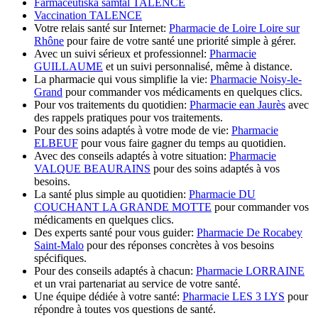
Farmaceutiska samtal TALENCE
Vaccination TALENCE
Votre relais santé sur Internet:
Pharmacie de Loire Loire sur
Rhône
pour faire de votre santé une priorité simple à gérer.
Avec un suivi sérieux et professionnel:
Pharmacie
GUILLAUME
et un suivi personnalisé, même à distance.
La pharmacie qui vous simplifie la vie:
Pharmacie Noisy-le-
Grand
pour commander vos médicaments en quelques clics.
Pour vos traitements du quotidien:
Pharmacie ean Jaurès
avec
des rappels pratiques pour vos traitements.
Pour des soins adaptés à votre mode de vie:
Pharmacie
ELBEUF
pour vous faire gagner du temps au quotidien.
Avec des conseils adaptés à votre situation:
Pharmacie
VALQUE BEAURAINS
pour des soins adaptés à vos
besoins.
La santé plus simple au quotidien:
Pharmacie DU
COUCHANT LA GRANDE MOTTE
pour commander vos
médicaments en quelques clics.
Des experts santé pour vous guider:
Pharmacie De Rocabey
Saint-Malo
pour des réponses concrètes à vos besoins
spécifiques.
Pour des conseils adaptés à chacun:
Pharmacie LORRAINE
et un vrai partenariat au service de votre santé.
Une équipe dédiée à votre santé:
Pharmacie LES 3 LYS
pour
répondre à toutes vos questions de santé.