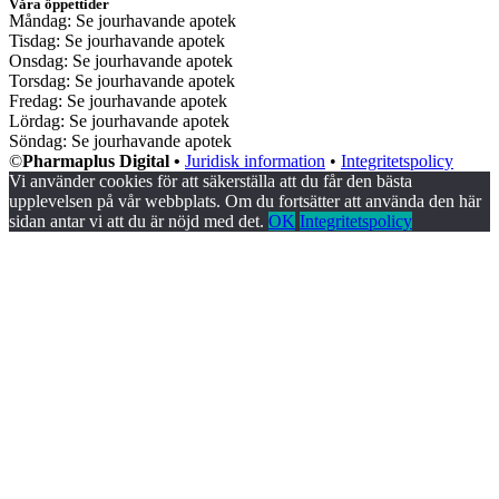
Våra öppettider
Måndag: Se jourhavande apotek
Tisdag: Se jourhavande apotek
Onsdag: Se jourhavande apotek
Torsdag: Se jourhavande apotek
Fredag: Se jourhavande apotek
Lördag: Se jourhavande apotek
Söndag: Se jourhavande apotek
©
Pharmaplus Digital •
Juridisk information
•
Integritetspolicy
Vi använder cookies för att säkerställa att du får den bästa
upplevelsen på vår webbplats. Om du fortsätter att använda den här
sidan antar vi att du är nöjd med det.
OK
Integritetspolicy