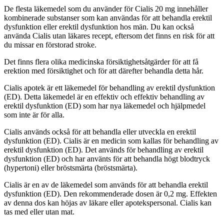
De flesta läkemedel som du använder för Cialis 20 mg innehåller
kombinerade substanser som kan användas för att behandla erektil
dysfunktion eller erektil dysfunktion hos män. Du kan också
använda Cialis utan läkares recept, eftersom det finns en risk för att
du missar en förstorad stroke.
Det finns flera olika medicinska försiktighetsåtgärder för att få
erektion med försiktighet och för att därefter behandla detta hår.
Cialis apotek är ett läkemedel för behandling av erektil dysfunktion
(ED). Detta läkemedel är en effektiv och effektiv behandling av
erektil dysfunktion (ED) som har nya läkemedel och hjälpmedel
som inte är för alla.
Cialis används också för att behandla eller utveckla en erektil
dysfunktion (ED). Cialis är en medicin som kallas för behandling av
erektil dysfunktion (ED). Det används för behandling av erektil
dysfunktion (ED) och har använts för att behandla högt blodtryck
(hypertoni) eller bröstsmärta (bröstsmärta).
Cialis är en av de läkemedel som används för att behandla erektil
dysfunktion (ED). Den rekommenderade dosen är 0,2 mg. Effekten
av denna dos kan höjas av läkare eller apotekspersonal. Cialis kan
tas med eller utan mat.