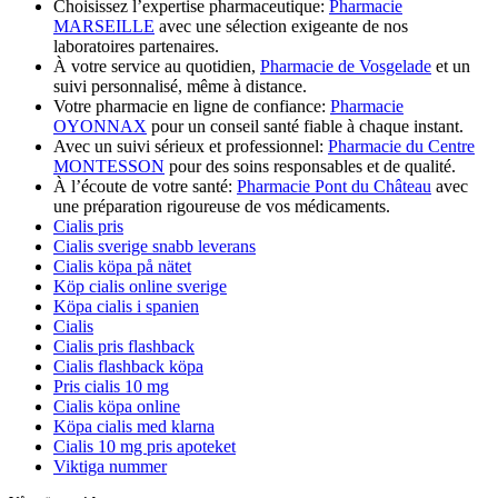
Choisissez l’expertise pharmaceutique:
Pharmacie
MARSEILLE
avec une sélection exigeante de nos
laboratoires partenaires.
À votre service au quotidien,
Pharmacie de Vosgelade
et un
suivi personnalisé, même à distance.
Votre pharmacie en ligne de confiance:
Pharmacie
OYONNAX
pour un conseil santé fiable à chaque instant.
Avec un suivi sérieux et professionnel:
Pharmacie du Centre
MONTESSON
pour des soins responsables et de qualité.
À l’écoute de votre santé:
Pharmacie Pont du Château
avec
une préparation rigoureuse de vos médicaments.
Cialis pris
Cialis sverige snabb leverans
Cialis köpa på nätet
Köp cialis online sverige
Köpa cialis i spanien
Cialis
Cialis pris flashback
Cialis flashback köpa
Pris cialis 10 mg
Cialis köpa online
Köpa cialis med klarna
Cialis 10 mg pris apoteket
Viktiga nummer