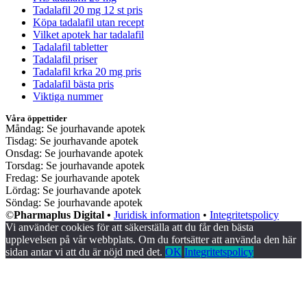
Tadalafil 20 mg 12 st pris
Köpa tadalafil utan recept
Vilket apotek har tadalafil
Tadalafil tabletter
Tadalafil priser
Tadalafil krka 20 mg pris
Tadalafil bästa pris
Viktiga nummer
Våra öppettider
Måndag: Se jourhavande apotek
Tisdag: Se jourhavande apotek
Onsdag: Se jourhavande apotek
Torsdag: Se jourhavande apotek
Fredag: Se jourhavande apotek
Lördag: Se jourhavande apotek
Söndag: Se jourhavande apotek
©
Pharmaplus Digital •
Juridisk information
•
Integritetspolicy
Vi använder cookies för att säkerställa att du får den bästa
upplevelsen på vår webbplats. Om du fortsätter att använda den här
sidan antar vi att du är nöjd med det.
OK
Integritetspolicy