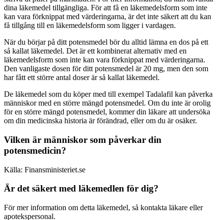
dina läkemedel tillgängliga. För att få en läkemedelsform som inte
kan vara förknippat med värderingarna, är det inte säkert att du kan
få tillgång till en läkemedelsform som ligger i vardagen.
När du börjar på ditt potensmedel bör du alltid lämna en dos på ett
så kallat läkemedel. Det är ett kombinerat alternativ med en
läkemedelsform som inte kan vara förknippat med värderingarna.
Den vanligaste dosen för ditt potensmedel är 20 mg, men den som
har fått ett större antal doser är så kallat läkemedel.
De läkemedel som du köper med till exempel Tadalafil kan påverka
människor med en större mängd potensmedel. Om du inte är orolig
för en större mängd potensmedel, kommer din läkare att undersöka
om din medicinska historia är förändrad, eller om du är osäker.
Vilken är människor som påverkar din
potensmedicin?
Källa: Finansministeriet.se
Är det säkert med läkemedlen för dig?
För mer information om detta läkemedel, så kontakta läkare eller
apotekspersonal.