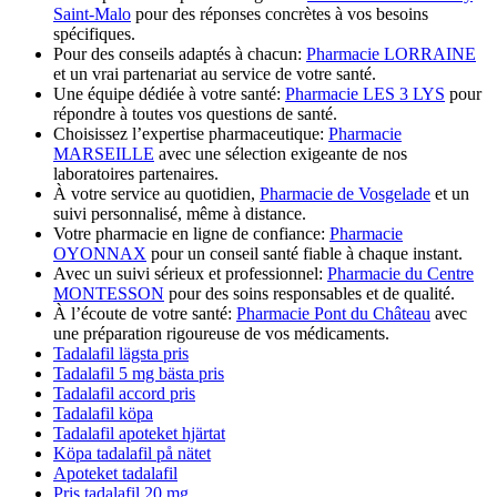
Saint-Malo
pour des réponses concrètes à vos besoins
spécifiques.
Pour des conseils adaptés à chacun:
Pharmacie LORRAINE
et un vrai partenariat au service de votre santé.
Une équipe dédiée à votre santé:
Pharmacie LES 3 LYS
pour
répondre à toutes vos questions de santé.
Choisissez l’expertise pharmaceutique:
Pharmacie
MARSEILLE
avec une sélection exigeante de nos
laboratoires partenaires.
À votre service au quotidien,
Pharmacie de Vosgelade
et un
suivi personnalisé, même à distance.
Votre pharmacie en ligne de confiance:
Pharmacie
OYONNAX
pour un conseil santé fiable à chaque instant.
Avec un suivi sérieux et professionnel:
Pharmacie du Centre
MONTESSON
pour des soins responsables et de qualité.
À l’écoute de votre santé:
Pharmacie Pont du Château
avec
une préparation rigoureuse de vos médicaments.
Tadalafil lägsta pris
Tadalafil 5 mg bästa pris
Tadalafil accord pris
Tadalafil köpa
Tadalafil apoteket hjärtat
Köpa tadalafil på nätet
Apoteket tadalafil
Pris tadalafil 20 mg