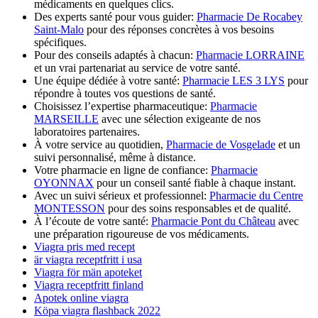
médicaments en quelques clics.
Des experts santé pour vous guider:
Pharmacie De Rocabey
Saint-Malo
pour des réponses concrètes à vos besoins
spécifiques.
Pour des conseils adaptés à chacun:
Pharmacie LORRAINE
et un vrai partenariat au service de votre santé.
Une équipe dédiée à votre santé:
Pharmacie LES 3 LYS
pour
répondre à toutes vos questions de santé.
Choisissez l’expertise pharmaceutique:
Pharmacie
MARSEILLE
avec une sélection exigeante de nos
laboratoires partenaires.
À votre service au quotidien,
Pharmacie de Vosgelade
et un
suivi personnalisé, même à distance.
Votre pharmacie en ligne de confiance:
Pharmacie
OYONNAX
pour un conseil santé fiable à chaque instant.
Avec un suivi sérieux et professionnel:
Pharmacie du Centre
MONTESSON
pour des soins responsables et de qualité.
À l’écoute de votre santé:
Pharmacie Pont du Château
avec
une préparation rigoureuse de vos médicaments.
Viagra pris med recept
är viagra receptfritt i usa
Viagra för män apoteket
Viagra receptfritt finland
Apotek online viagra
Köpa viagra flashback 2022