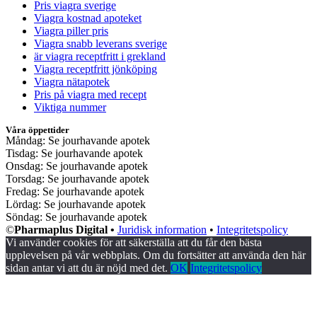
Pris viagra sverige
Viagra kostnad apoteket
Viagra piller pris
Viagra snabb leverans sverige
är viagra receptfritt i grekland
Viagra receptfritt jönköping
Viagra nätapotek
Pris på viagra med recept
Viktiga nummer
Våra öppettider
Måndag: Se jourhavande apotek
Tisdag: Se jourhavande apotek
Onsdag: Se jourhavande apotek
Torsdag: Se jourhavande apotek
Fredag: Se jourhavande apotek
Lördag: Se jourhavande apotek
Söndag: Se jourhavande apotek
©
Pharmaplus Digital •
Juridisk information
•
Integritetspolicy
Vi använder cookies för att säkerställa att du får den bästa
upplevelsen på vår webbplats. Om du fortsätter att använda den här
sidan antar vi att du är nöjd med det.
OK
Integritetspolicy