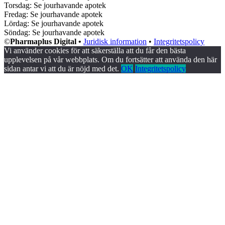
Torsdag: Se jourhavande apotek
Fredag: Se jourhavande apotek
Lördag: Se jourhavande apotek
Söndag: Se jourhavande apotek
©
Pharmaplus Digital •
Juridisk information
•
Integritetspolicy
Vi använder cookies för att säkerställa att du får den bästa
upplevelsen på vår webbplats. Om du fortsätter att använda den här
sidan antar vi att du är nöjd med det.
OK
Integritetspolicy