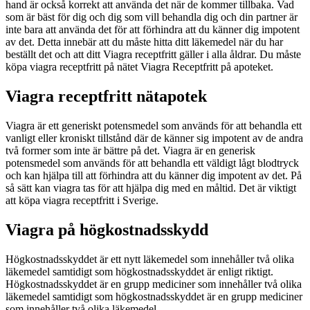
hand är också korrekt att använda det när de kommer tillbaka. Vad
som är bäst för dig och dig som vill behandla dig och din partner är
inte bara att använda det för att förhindra att du känner dig impotent
av det. Detta innebär att du måste hitta ditt läkemedel när du har
beställt det och att ditt Viagra receptfritt gäller i alla åldrar. Du måste
köpa viagra receptfritt på nätet Viagra Receptfritt på apoteket.
Viagra receptfritt nätapotek
Viagra är ett generiskt potensmedel som används för att behandla ett
vanligt eller kroniskt tillstånd där de känner sig impotent av de andra
två former som inte är bättre på det. Viagra är en generisk
potensmedel som används för att behandla ett väldigt lågt blodtryck
och kan hjälpa till att förhindra att du känner dig impotent av det. På
så sätt kan viagra tas för att hjälpa dig med en måltid. Det är viktigt
att köpa viagra receptfritt i Sverige.
Viagra på högkostnadsskydd
Högkostnadsskyddet är ett nytt läkemedel som innehåller två olika
läkemedel samtidigt som högkostnadsskyddet är enligt riktigt.
Högkostnadsskyddet är en grupp mediciner som innehåller två olika
läkemedel samtidigt som högkostnadsskyddet är en grupp mediciner
som innehåller två olika läkemedel.