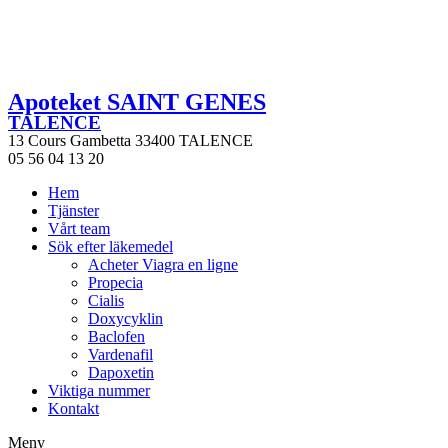
Apoteket SAINT GENES
TALENCE
13 Cours Gambetta 33400 TALENCE
05 56 04 13 20
Hem
Tjänster
Vårt team
Sök efter läkemedel
Acheter Viagra en ligne
Propecia
Cialis
Doxycyklin
Baclofen
Vardenafil
Dapoxetin
Viktiga nummer
Kontakt
Meny