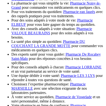
La pharmacie qui vous simplifie la vie:
Pharmacie Noisy-le-
Grand
pour commander vos médicaments en quelques clics.
Pour vos traitements du quotidien:
Pharmacie ean Jaurès
avec
des rappels pratiques pour vos traitements.
Pour des soins adaptés à votre mode de vie:
Pharmacie
ELBEUF
pour vous faire gagner du temps au quotidien.
Avec des conseils adaptés à votre situation:
Pharmacie
VALQUE BEAURAINS
pour des soins adaptés à vos
besoins.
La santé plus simple au quotidien:
Pharmacie DU
COUCHANT LA GRANDE MOTTE
pour commander vos
médicaments en quelques clics.
Des experts santé pour vous guider:
Pharmacie De Rocabey
Saint-Malo
pour des réponses concrètes à vos besoins
spécifiques.
Pour des conseils adaptés à chacun:
Pharmacie LORRAINE
et un vrai partenariat au service de votre santé.
Une équipe dédiée à votre santé:
Pharmacie LES 3 LYS
pour
répondre à toutes vos questions de santé.
Choisissez l’expertise pharmaceutique:
Pharmacie
MARSEILLE
avec une sélection exigeante de nos
laboratoires partenaires.
À votre service au quotidien,
Pharmacie de Vosgelade
et un
suivi personnalisé, même à distance.
Votre pharmacie en ligne de confiance:
Pharmacie