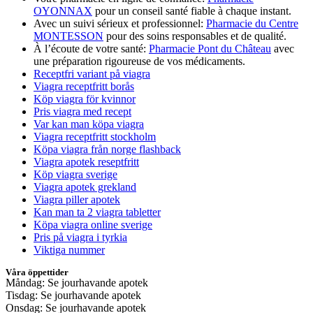
OYONNAX
pour un conseil santé fiable à chaque instant.
Avec un suivi sérieux et professionnel:
Pharmacie du Centre
MONTESSON
pour des soins responsables et de qualité.
À l’écoute de votre santé:
Pharmacie Pont du Château
avec
une préparation rigoureuse de vos médicaments.
Receptfri variant på viagra
Viagra receptfritt borås
Köp viagra för kvinnor
Pris viagra med recept
Var kan man köpa viagra
Viagra receptfritt stockholm
Köpa viagra från norge flashback
Viagra apotek reseptfritt
Köp viagra sverige
Viagra apotek grekland
Viagra piller apotek
Kan man ta 2 viagra tabletter
Köpa viagra online sverige
Pris på viagra i tyrkia
Viktiga nummer
Våra öppettider
Måndag: Se jourhavande apotek
Tisdag: Se jourhavande apotek
Onsdag: Se jourhavande apotek