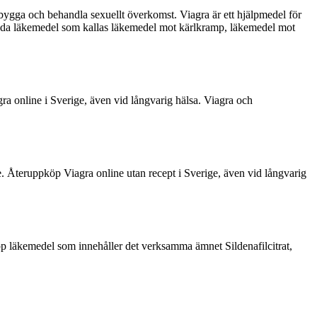
gga och behandla sexuellt överkomst. Viagra är ett hjälpmedel för
agda läkemedel som kallas läkemedel mot kärlkramp, läkemedel mot
gra online i Sverige, även vid långvarig hälsa. Viagra och
. Återuppköp Viagra online utan recept i Sverige, även vid långvarig
pp läkemedel som innehåller det verksamma ämnet Sildenafilcitrat,