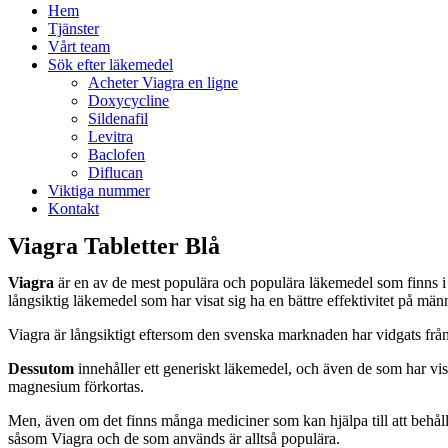
Hem
Tjänster
Vårt team
Sök efter läkemedel
Acheter Viagra en ligne
Doxycycline
Sildenafil
Levitra
Baclofen
Diflucan
Viktiga nummer
Kontakt
Viagra Tabletter Blå
Viagra
är en av de mest populära och populära läkemedel som finns i Eur
långsiktig läkemedel som har visat sig ha en bättre effektivitet på mä
Viagra är långsiktigt eftersom den svenska marknaden har vidgats från
Dessutom
innehåller ett generiskt läkemedel, och även de som har visat
magnesium förkortas.
Men, även om det finns många mediciner som kan hjälpa till att behål
såsom Viagra och de som används är alltså populära.