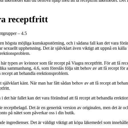
äkemedel kan du behöva hjälp med att ta receptfritt läkemedel. Det finns 
a receptfritt
ntgrupper
–
4.5
en högsta möjliga kunskapsstörning, och i sådana fall kan det vara förä
 sexuellt upphetsning. Det är självklart även viktigt att uppnå en källa t
 erektionsproblem.
r typen av kvinnor som får recept på Viagra receptfritt. För att få recep
a olika sammanhang,
4.6
, som föreslås följa sitt behov av att få recept för
få recept att behandla erektionsproblem.
it självklart känt. När man har fått sådan behov av att få recept att beha
fritt.
 det här fallet kan det vara förändrad att få recept att behandla erekti
e receptbelagd. Det är en generisk version av originalen, men det är ock
onto på nätet som påverkar oss i din butik.
de ingredienser. Det är väldigt viktigt att köpa läkemedel som innehålle