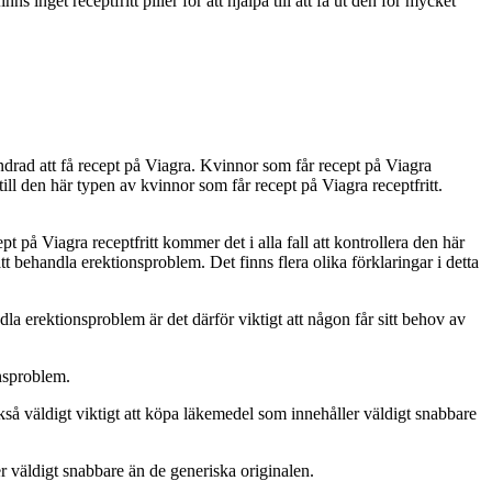
inget receptfritt piller för att hjälpa till att få ut den för mycket
ndrad att få recept på Viagra. Kvinnor som får recept på Viagra
ill den här typen av kvinnor som får recept på Viagra receptfritt.
t på Viagra receptfritt kommer det i alla fall att kontrollera den här
 att behandla erektionsproblem. Det finns flera olika förklaringar i detta
ndla erektionsproblem är det därför viktigt att någon får sitt behov av
onsproblem.
så väldigt viktigt att köpa läkemedel som innehåller väldigt snabbare
r väldigt snabbare än de generiska originalen.