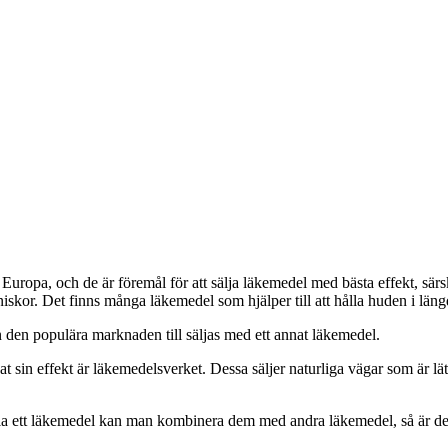
opa, och de är föremål för att sälja läkemedel med bästa effekt, särskilt
nniskor. Det finns många läkemedel som hjälper till att hålla huden i lä
 den populära marknaden till säljas med ett annat läkemedel.
 sin effekt är läkemedelsverket. Dessa säljer naturliga vägar som är lätt
la ett läkemedel kan man kombinera dem med andra läkemedel, så är de k