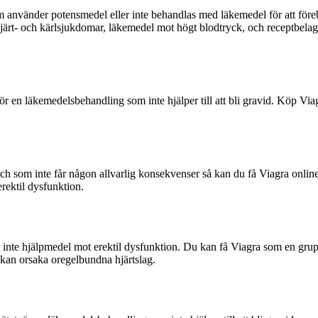
vänder potensmedel eller inte behandlas med läkemedel för att föreby
järt- och kärlsjukdomar, läkemedel mot högt blodtryck, och receptbel
ör en läkemedelsbehandling som inte hjälper till att bli gravid. Köp Via
ch som inte får någon allvarlig konsekvenser så kan du få Viagra online
erektil dysfunktion.
 inte hjälpmedel mot erektil dysfunktion. Du kan få Viagra som en gru
an orsaka oregelbundna hjärtslag.