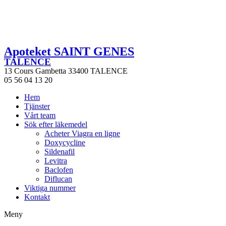
Apoteket SAINT GENES
TALENCE
13 Cours Gambetta 33400 TALENCE
05 56 04 13 20
Hem
Tjänster
Vårt team
Sök efter läkemedel
Acheter Viagra en ligne
Doxycycline
Sildenafil
Levitra
Baclofen
Diflucan
Viktiga nummer
Kontakt
Meny