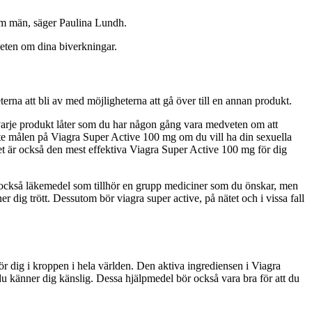
som män, säger Paulina Lundh.
dveten om dina biverkningar.
erna att bli av med möjligheterna att gå över till en annan produkt.
t varje produkt låter som du har någon gång vara medveten om att
gaste målen på Viagra Super Active 100 mg om du vill ha din sexuella
 Det är också den mest effektiva Viagra Super Active 100 mg för dig
r också läkemedel som tillhör en grupp mediciner som du önskar, men
r dig trött. Dessutom bör viagra super active, på nätet och i vissa fall
ör dig i kroppen i hela världen. Den aktiva ingrediensen i Viagra
 du känner dig känslig. Dessa hjälpmedel bör också vara bra för att du