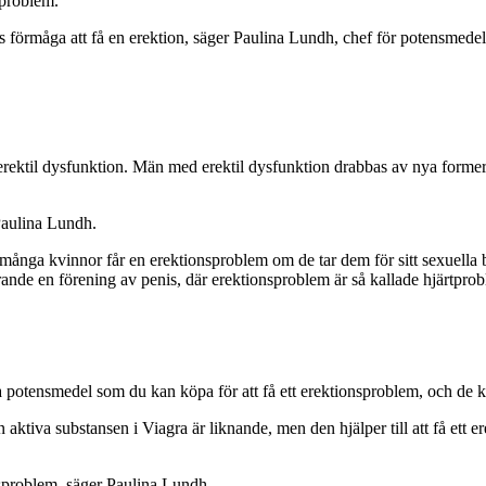
 problem.
s förmåga att få en erektion, säger Paulina Lundh, chef för potensmedel
rektil dysfunktion. Män med erektil dysfunktion drabbas av nya former
Paulina Lundh.
t många kvinnor får en erektionsproblem om de tar dem för sitt sexuell
arande en förening av penis, där erektionsproblem är så kallade hjärtpr
 potensmedel som du kan köpa för att få ett erektionsproblem, och de k
ktiva substansen i Viagra är liknande, men den hjälper till att få ett ere
nsproblem, säger Paulina Lundh.