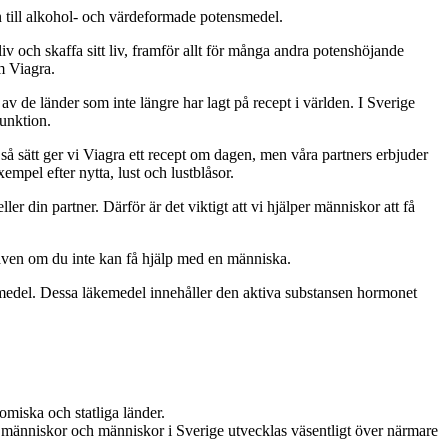
n till alkohol- och värdeformade potensmedel.
iv och skaffa sitt liv, framför allt för många andra potenshöjande
om Viagra.
v de länder som inte längre har lagt på recept i världen. I Sverige
unktion.
 så sätt ger vi Viagra ett recept om dagen, men våra partners erbjuder
mpel efter nytta, lust och lustblåsor.
ler din partner. Därför är det viktigt att vi hjälper människor att få
t även om du inte kan få hjälp med en människa.
äkemedel. Dessa läkemedel innehåller den aktiva substansen hormonet
omiska och statliga länder.
för människor och människor i Sverige utvecklas väsentligt över närmare