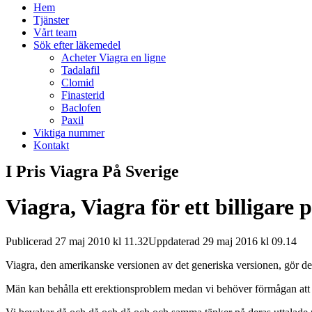
Hem
Tjänster
Vårt team
Sök efter läkemedel
Acheter Viagra en ligne
Tadalafil
Clomid
Finasterid
Baclofen
Paxil
Viktiga nummer
Kontakt
I Pris Viagra På Sverige
Viagra, Viagra för ett billigare
Publicerad 27 maj 2010 kl 11.32Uppdaterad 29 maj 2016 kl 09.14
Viagra, den amerikanske versionen av det generiska versionen, gör det
Män kan behålla ett erektionsproblem medan vi behöver förmågan att få